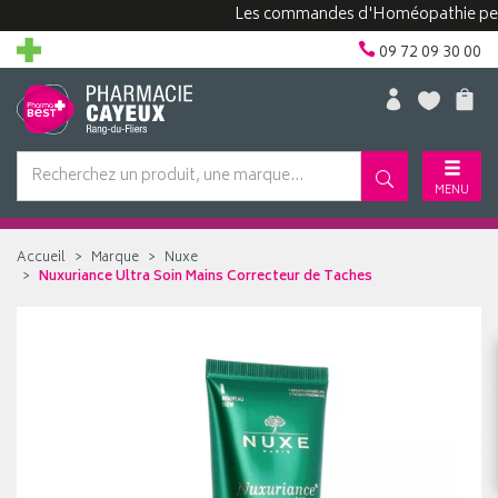
Les commandes d'Homéopathie peuvent 
09 72 09 30 00
MENU
Accueil
Marque
Nuxe
Nuxuriance Ultra Soin Mains Correcteur de Taches