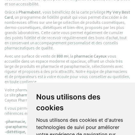
et son accessibilité.
Grâce à
Pharmabest
, vous bénéficiez de la carte privilège
My Very Best
Card
, un programme de fidélité gratuit qui vous permet d’accéder à de
nombreuses offres sur une large sélection de produits cosmétiques,
dermo-cosmétiques, diététiques et bien-être, proposés par les plus
grands laboratoires. Cette carte vous permet également de cumuler
des points fidélité et de recevoir régulièrement des bons d’achat, tout
en conservant un accompagnement personnalisé et des conseils
pharmaceutiques de qualité.
Avec une surface de vente de
800 m²
, la
pharmacie Cayeux
vous
accueille dans un espace moderne et spacieux, offrant un choix très
large de produits en pharmacie et parapharmacie, sélectionnés avec
rigueur et proposés à des prix attractifs. Notre équipe de pharmaciens
et de préparateurs est à votre écoute pour vous conseiller au quotidien,
en toute confiance.
Votre pharmacie en ligne :
pharmacie-cayeux.fr
Le site
pharmacie-cayeux.fr
est le prolongement digital de la pharmacie
Nous utilisons des
Cayeux Pharmabest Berck-sur-Mer – Rang-du-Fliers.
cookies
Il vous permet de réaliser vos achats en ligne parmi des milliers de
références en :
Nous utilisons des cookies et d'autres
-pharmacie,
-parapharmacie,
technologies de suivi pour améliorer
-diététique,
votre expérience de navigation sur