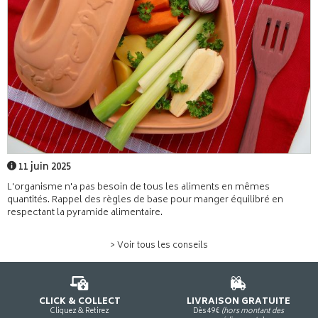
11 juin 2025
L'organisme n'a pas besoin de tous les aliments en mêmes
quantités. Rappel des règles de base pour manger équilibré en
respectant la pyramide alimentaire.
> Voir tous les conseils
CLICK & COLLECT
LIVRAISON GRATUITE
Cliquez & Retirez
Dès 49€
(hors montant des