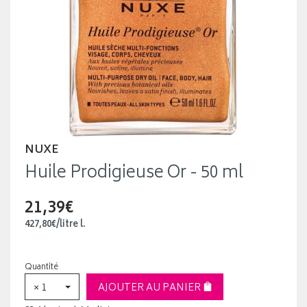
NUXE
Huile Prodigieuse Or - 50 ml
21,39€
427
,
80
€
/
litre
l.
Quantité
× 1
AJOUTER AU PANIER