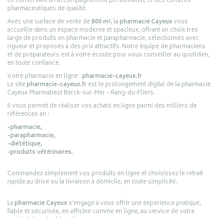
en conservant un accompagnement personnalisé et des conseils
pharmaceutiques de qualité.
Avec une surface de vente de
800 m²
, la
pharmacie Cayeux
vous
accueille dans un espace moderne et spacieux, offrant un choix très
large de produits en pharmacie et parapharmacie, sélectionnés avec
rigueur et proposés à des prix attractifs. Notre équipe de pharmaciens
et de préparateurs est à votre écoute pour vous conseiller au quotidien,
en toute confiance.
Votre pharmacie en ligne :
pharmacie-cayeux.fr
Le site
pharmacie-cayeux.fr
est le prolongement digital de la pharmacie
Cayeux Pharmabest Berck-sur-Mer – Rang-du-Fliers.
Il vous permet de réaliser vos achats en ligne parmi des milliers de
références en :
-pharmacie,
-parapharmacie,
-diététique,
-produits vétérinaires.
Commandez simplement vos produits en ligne et choisissez le retrait
rapide au drive ou la livraison à domicile, en toute simplicité.
La
pharmacie Cayeux
s’engage à vous offrir une expérience pratique,
fiable et sécurisée, en officine comme en ligne, au service de votre