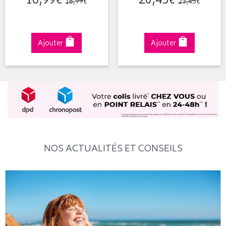
16
,
99
€
20
,
45
€
18
,
99
€
23
,
45
€
Ajouter
Ajouter
NOS ACTUALITÉS ET CONSEILS