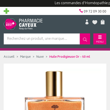
Les commandes d'Homéopathie peuvent
09 72 09 30 00
MENU
Accueil
Marque
Nuxe
Huile Prodigieuse Or - 50 ml