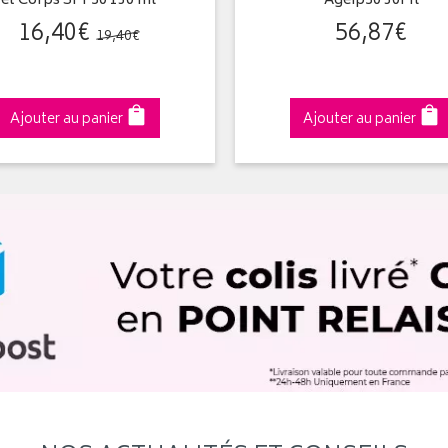
et Corps SPF30 150 ml
Ageip30 50Ml
16
,
40
€
56
,
87
€
19
,
40
€
Ajouter au panier
Ajouter au panier