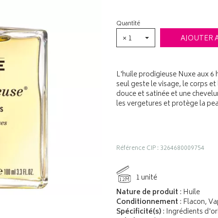
Quantité
× 1
AJOUTER 
L'huile prodigieuse Nuxe aux 6 
seul geste le visage, le corps e
douce et satinée et une chevelur
les vergetures et protège la pea
Référence CIP : 3264680009754
1 unité
12M
Nature de produit
: Huile
Conditionnement
: Flacon, Va
Spécificité(s)
: Ingrédients d'o