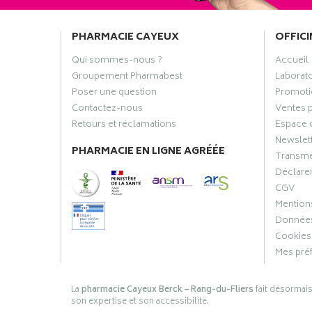
PHARMACIE CAYEUX
OFFICI
Qui sommes-nous ?
Accueil
Groupement Pharmabest
Laborat
Poser une question
Promoti
Contactez-nous
Ventes 
Retours et réclamations
Espace 
Newslet
PHARMACIE EN LIGNE AGRÉÉE
Transme
Déclarer
CGV
Mentions
Données
Cookies
Mes pré
La
pharmacie Cayeux Berck – Rang-du-Fliers
fait désormai
son expertise et son accessibilité.