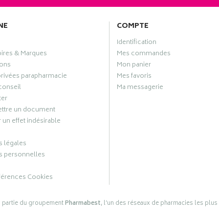
NE
COMPTE
Identification
oires & Marques
Mes commandes
ons
Mon panier
privées parapharmacie
Mes favoris
conseil
Ma messagerie
ter
ttre un document
 un effet indésirable
 légales
 personnelles
férences Cookies
s partie du groupement
Pharmabest
, l’un des réseaux de pharmacies les plus