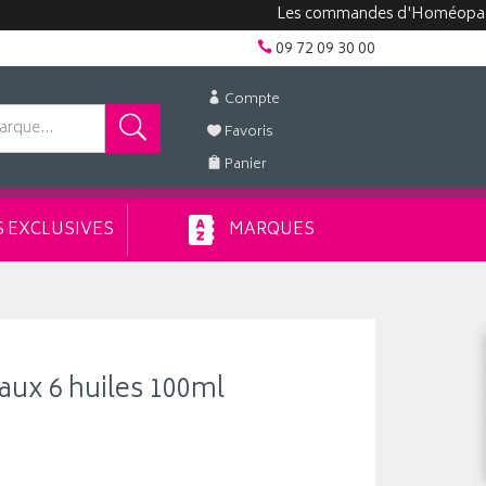
Les commandes d'Homéopathie peuv
09 72 09 30 00
Compte
Favoris
Panier
 EXCLUSIVES
MARQUES
aux 6 huiles 100ml