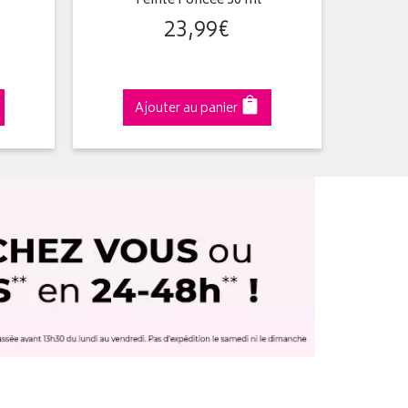
Teinte Foncée 30 ml
23
,
99
€
Ajouter au panier
A