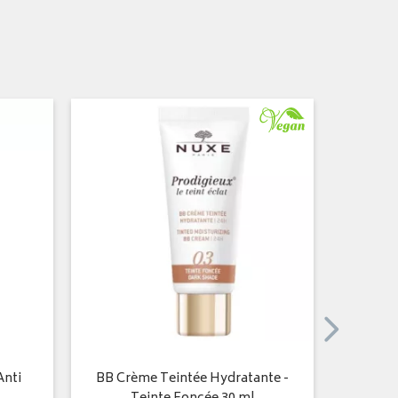
PRIX
PROM
Anti
BB Crème Teintée Hydratante -
Eau M