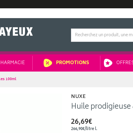
HARMACIE
OFFRES
PROMOTIONS
iles 100ml
NUXE
Huile prodigieuse 
26,69€
266
,
90
€
/
litre
l.