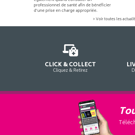
également quand consulter un
professionnel de santé afin de bénéficier
d’une prise en charge appropriée.
> Voir toutes les actuali
CLICK & COLLECT
LI
Cliquez & Retirez
D
Tou
Téléch