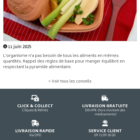
11 juin 2025
L'organisme n'a pas besoin de tous les aliments en mêmes
quantités. Rappel des règles de base pour manger équilibré en
respectant la pyramide alimentaire.
> Voir tous les conseils
CLICK & COLLECT
LIVRAISON GRATUITE
Cliquez & Retirez
Dès 49€
(hors montant des
médicaments)
LIVRAISON RAPIDE
SERVICE CLIENT
Via DPD
09 72 09 30 00