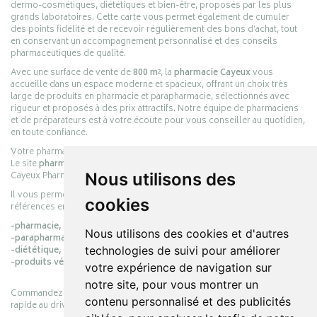
dermo-cosmétiques, diététiques et bien-être, proposés par les plus
grands laboratoires. Cette carte vous permet également de cumuler
des points fidélité et de recevoir régulièrement des bons d’achat, tout
en conservant un accompagnement personnalisé et des conseils
pharmaceutiques de qualité.
Avec une surface de vente de
800 m²
, la
pharmacie Cayeux
vous
accueille dans un espace moderne et spacieux, offrant un choix très
large de produits en pharmacie et parapharmacie, sélectionnés avec
rigueur et proposés à des prix attractifs. Notre équipe de pharmaciens
et de préparateurs est à votre écoute pour vous conseiller au quotidien,
en toute confiance.
Votre pharmacie en ligne :
pharmacie-cayeux.fr
Le site
pharmacie-cayeux.fr
est le prolongement digital de la pharmacie
Cayeux Pharmabest Berck-sur-Mer – Rang-du-Fliers.
Nous utilisons des
Il vous permet de réaliser vos achats en ligne parmi des milliers de
cookies
références en :
-pharmacie,
Nous utilisons des cookies et d'autres
-parapharmacie,
-diététique,
technologies de suivi pour améliorer
-produits vétérinaires.
votre expérience de navigation sur
notre site, pour vous montrer un
Commandez simplement vos produits en ligne et choisissez le retrait
contenu personnalisé et des publicités
rapide au drive ou la livraison à domicile, en toute simplicité.