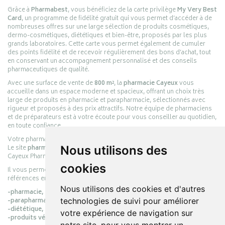
Grâce à
Pharmabest
, vous bénéficiez de la carte privilège
My Very Best
Card
, un programme de fidélité gratuit qui vous permet d’accéder à de
nombreuses offres sur une large sélection de produits cosmétiques,
dermo-cosmétiques, diététiques et bien-être, proposés par les plus
grands laboratoires. Cette carte vous permet également de cumuler
des points fidélité et de recevoir régulièrement des bons d’achat, tout
en conservant un accompagnement personnalisé et des conseils
pharmaceutiques de qualité.
Avec une surface de vente de
800 m²
, la
pharmacie Cayeux
vous
accueille dans un espace moderne et spacieux, offrant un choix très
large de produits en pharmacie et parapharmacie, sélectionnés avec
rigueur et proposés à des prix attractifs. Notre équipe de pharmaciens
et de préparateurs est à votre écoute pour vous conseiller au quotidien,
en toute confiance.
Votre pharmacie en ligne :
pharmacie-cayeux.fr
Le site
pharmacie-cayeux.fr
est le prolongement digital de la pharmacie
Nous utilisons des
Cayeux Pharmabest Berck-sur-Mer – Rang-du-Fliers.
cookies
Il vous permet de réaliser vos achats en ligne parmi des milliers de
références en :
Nous utilisons des cookies et d'autres
-pharmacie,
-parapharmacie,
technologies de suivi pour améliorer
-diététique,
votre expérience de navigation sur
-produits vétérinaires.