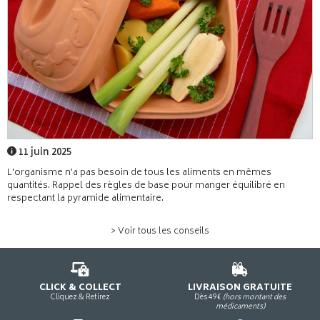
11 juin 2025
L'organisme n'a pas besoin de tous les aliments en mêmes
quantités. Rappel des règles de base pour manger équilibré en
respectant la pyramide alimentaire.
> Voir tous les conseils
CLICK & COLLECT
LIVRAISON GRATUITE
Cliquez & Retirez
Dès 49€
(hors montant des
médicaments)