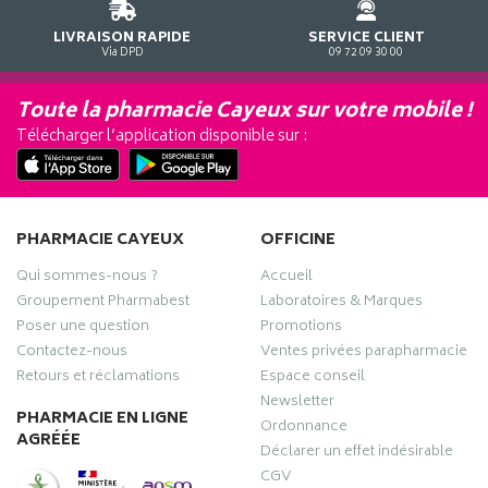
LIVRAISON RAPIDE
SERVICE CLIENT
Via DPD
09 72 09 30 00
Toute la pharmacie Cayeux sur votre mobile !
Télécharger l’application disponible sur :
PHARMACIE CAYEUX
OFFICINE
Qui sommes-nous ?
Accueil
Groupement Pharmabest
Laboratoires & Marques
Poser une question
Promotions
Contactez-nous
Ventes privées parapharmacie
Retours et réclamations
Espace conseil
Newsletter
PHARMACIE EN LIGNE
Ordonnance
AGRÉÉE
Déclarer un effet indésirable
CGV