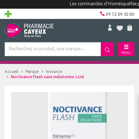
Les commandes d'Homéopathie peuvent
09 72 09 30 00
MENU
Accueil
Marque
Inovance
Noctivance Flash sans mélatonine 11ml