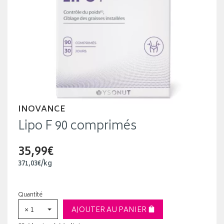
INOVANCE
Lipo F 90 comprimés
35,99€
371
,
03
€
/kg
Quantité
× 1
AJOUTER AU PANIER