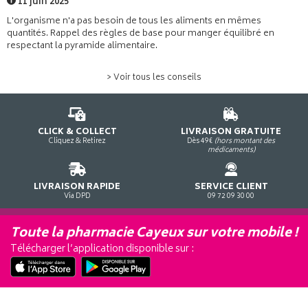
11 juin 2025
L'organisme n'a pas besoin de tous les aliments en mêmes
quantités. Rappel des règles de base pour manger équilibré en
respectant la pyramide alimentaire.
> Voir tous les conseils
CLICK & COLLECT
LIVRAISON GRATUITE
Cliquez & Retirez
Dès 49€
(hors montant des
médicaments)
LIVRAISON RAPIDE
SERVICE CLIENT
Via DPD
09 72 09 30 00
Toute la pharmacie Cayeux sur votre mobile !
Télécharger l’application disponible sur :