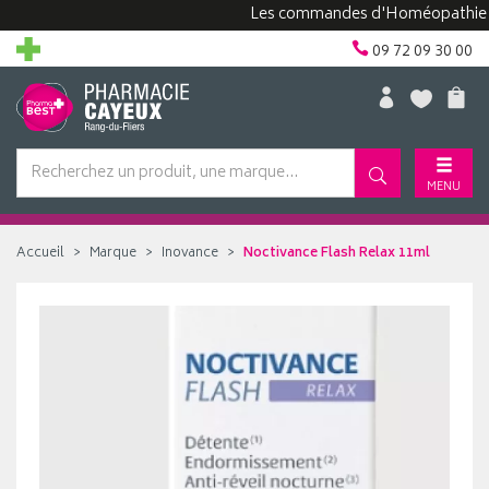
Les commandes d'Homéopathie peuven
09 72 09 30 00
MENU
Accueil
Marque
Inovance
Noctivance Flash Relax 11ml