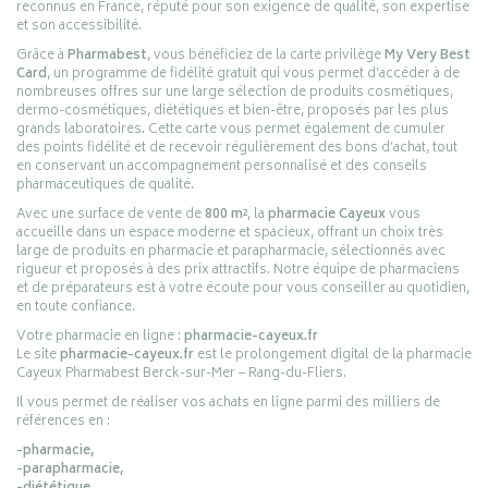
reconnus en France, réputé pour son exigence de qualité, son expertise
et son accessibilité.
Grâce à
Pharmabest
, vous bénéficiez de la carte privilège
My Very Best
Card
, un programme de fidélité gratuit qui vous permet d’accéder à de
nombreuses offres sur une large sélection de produits cosmétiques,
dermo-cosmétiques, diététiques et bien-être, proposés par les plus
grands laboratoires. Cette carte vous permet également de cumuler
des points fidélité et de recevoir régulièrement des bons d’achat, tout
en conservant un accompagnement personnalisé et des conseils
pharmaceutiques de qualité.
Avec une surface de vente de
800 m²
, la
pharmacie Cayeux
vous
accueille dans un espace moderne et spacieux, offrant un choix très
large de produits en pharmacie et parapharmacie, sélectionnés avec
rigueur et proposés à des prix attractifs. Notre équipe de pharmaciens
et de préparateurs est à votre écoute pour vous conseiller au quotidien,
en toute confiance.
Votre pharmacie en ligne :
pharmacie-cayeux.fr
Le site
pharmacie-cayeux.fr
est le prolongement digital de la pharmacie
Cayeux Pharmabest Berck-sur-Mer – Rang-du-Fliers.
Il vous permet de réaliser vos achats en ligne parmi des milliers de
références en :
-pharmacie,
-parapharmacie,