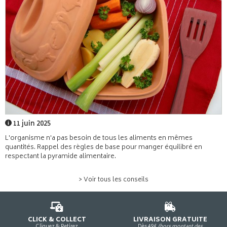
11 juin 2025
L'organisme n'a pas besoin de tous les aliments en mêmes
quantités. Rappel des règles de base pour manger équilibré en
respectant la pyramide alimentaire.
> Voir tous les conseils
CLICK & COLLECT
LIVRAISON GRATUITE
Cliquez & Retirez
Dès 49€
(hors montant des