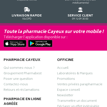
médicaments)
LIVRAISON RAPIDE
SERVICE CLIENT
Via DPD
09 72 09 30 00
Toute la pharmacie Cayeux sur votre mobile !
Télécharger l’application disponible sur :
PHARMACIE CAYEUX
OFFICINE
Qui sommes-nous ?
Accueil
Groupement Pharmabest
Laboratoires & Marques
Poser une question
Promotions
Contactez-nous
Ventes privées parapharmacie
Retours et réclamations
Espace conseil
Newsletter
PHARMACIE EN LIGNE
Transmettre un document
AGRÉÉE
Déclarer un effet indésirable