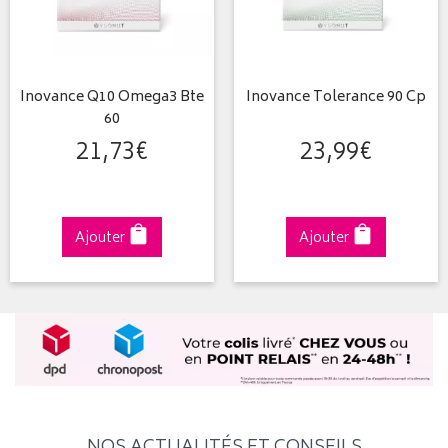
Inovance Q10 Omega3 Bte
Inovance Tolerance 90 Cp
60
21
,
73
€
23
,
99
€
Ajouter
Ajouter
NOS ACTUALITÉS ET CONSEILS