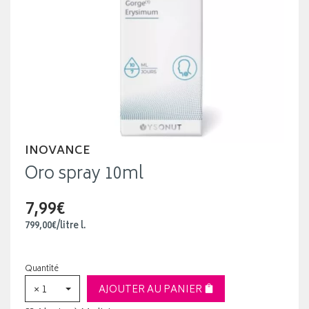
INOVANCE
Oro spray 10ml
7,99€
799
,
00
€
/
litre
l.
Quantité
× 1
AJOUTER AU PANIER