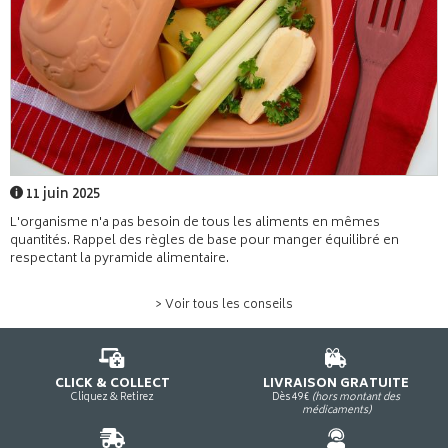
11 juin 2025
L'organisme n'a pas besoin de tous les aliments en mêmes
quantités. Rappel des règles de base pour manger équilibré en
respectant la pyramide alimentaire.
> Voir tous les conseils
CLICK & COLLECT
LIVRAISON GRATUITE
Cliquez & Retirez
Dès 49€
(hors montant des
médicaments)