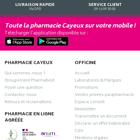
LIVRAISON RAPIDE
SERVICE CLIENT
Via DPD
09 72 09 30 00
Toute la pharmacie Cayeux sur votre mobile !
Télécharger l’application disponible sur :
PHARMACIE CAYEUX
OFFICINE
Qui sommes-nous ?
Accueil
Groupement Pharmabest
Laboratoires & Marques
Poser une question
Promotions
Contactez-nous
Ventes privées parapharmacie
Retours et réclamations
Espace conseil
Newsletter
PHARMACIE EN LIGNE
Transmettre un document
AGRÉÉE
Déclarer un effet indésirable
CGV
Mentions légales