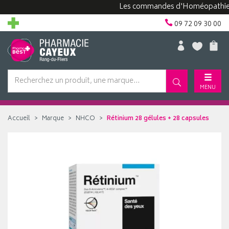
Les commandes d'Homéopathie peuve
09 72 09 30 00
MENU
Accueil
Marque
NHCO
Rétinium 28 gélules + 28 capsules