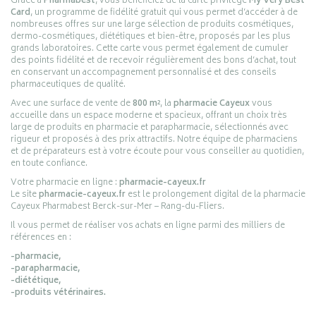
Grâce à
Pharmabest
, vous bénéficiez de la carte privilège
My Very Best
Card
, un programme de fidélité gratuit qui vous permet d’accéder à de
nombreuses offres sur une large sélection de produits cosmétiques,
dermo-cosmétiques, diététiques et bien-être, proposés par les plus
grands laboratoires. Cette carte vous permet également de cumuler
des points fidélité et de recevoir régulièrement des bons d’achat, tout
en conservant un accompagnement personnalisé et des conseils
pharmaceutiques de qualité.
Avec une surface de vente de
800 m²
, la
pharmacie Cayeux
vous
accueille dans un espace moderne et spacieux, offrant un choix très
large de produits en pharmacie et parapharmacie, sélectionnés avec
rigueur et proposés à des prix attractifs. Notre équipe de pharmaciens
et de préparateurs est à votre écoute pour vous conseiller au quotidien,
en toute confiance.
Votre pharmacie en ligne :
pharmacie-cayeux.fr
Le site
pharmacie-cayeux.fr
est le prolongement digital de la pharmacie
Cayeux Pharmabest Berck-sur-Mer – Rang-du-Fliers.
Il vous permet de réaliser vos achats en ligne parmi des milliers de
références en :
-pharmacie,
-parapharmacie,
-diététique,
-produits vétérinaires.