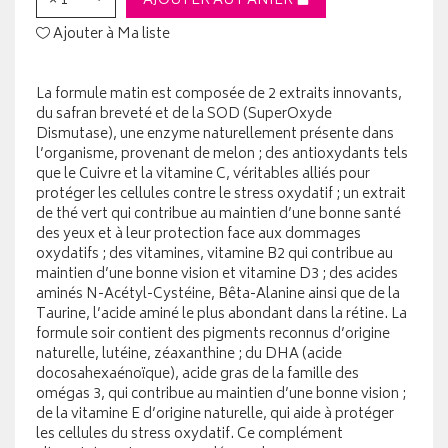
× 1
AJOUTER AU PANIER
Ajouter à Ma liste
La formule matin est composée de 2 extraits innovants,
du safran breveté et de la SOD (SuperOxyde
Dismutase), une enzyme naturellement présente dans
l’organisme, provenant de melon ; des antioxydants tels
que le Cuivre et la vitamine C, véritables alliés pour
protéger les cellules contre le stress oxydatif ; un extrait
de thé vert qui contribue au maintien d’une bonne santé
des yeux et à leur protection face aux dommages
oxydatifs ; des vitamines, vitamine B2 qui contribue au
maintien d’une bonne vision et vitamine D3 ; des acides
aminés N-Acétyl-Cystéine, Bêta-Alanine ainsi que de la
Taurine, l’acide aminé le plus abondant dans la rétine. La
formule soir contient des pigments reconnus d’origine
naturelle, lutéine, zéaxanthine ; du DHA (acide
docosahexaénoïque), acide gras de la famille des
omégas 3, qui contribue au maintien d’une bonne vision ;
de la vitamine E d’origine naturelle, qui aide à protéger
les cellules du stress oxydatif. Ce complément