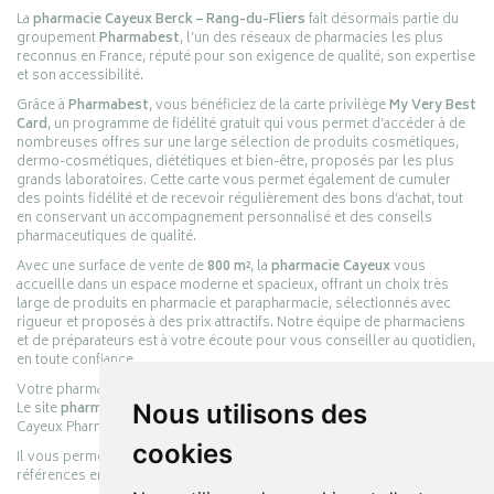
La
pharmacie Cayeux Berck – Rang-du-Fliers
fait désormais partie du
groupement
Pharmabest
, l’un des réseaux de pharmacies les plus
reconnus en France, réputé pour son exigence de qualité, son expertise
et son accessibilité.
Grâce à
Pharmabest
, vous bénéficiez de la carte privilège
My Very Best
Card
, un programme de fidélité gratuit qui vous permet d’accéder à de
nombreuses offres sur une large sélection de produits cosmétiques,
dermo-cosmétiques, diététiques et bien-être, proposés par les plus
grands laboratoires. Cette carte vous permet également de cumuler
des points fidélité et de recevoir régulièrement des bons d’achat, tout
en conservant un accompagnement personnalisé et des conseils
pharmaceutiques de qualité.
Avec une surface de vente de
800 m²
, la
pharmacie Cayeux
vous
accueille dans un espace moderne et spacieux, offrant un choix très
large de produits en pharmacie et parapharmacie, sélectionnés avec
rigueur et proposés à des prix attractifs. Notre équipe de pharmaciens
et de préparateurs est à votre écoute pour vous conseiller au quotidien,
en toute confiance.
Votre pharmacie en ligne :
pharmacie-cayeux.fr
Le site
pharmacie-cayeux.fr
est le prolongement digital de la pharmacie
Nous utilisons des
Cayeux Pharmabest Berck-sur-Mer – Rang-du-Fliers.
cookies
Il vous permet de réaliser vos achats en ligne parmi des milliers de
références en :