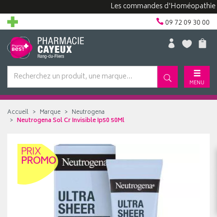
Les commandes d'Homéopathie peuven
09 72 09 30 00
MENU
Accueil
Marque
Neutrogena
Neutrogena Sol Cr Invisible Ip50 50Ml
PRIX
PROMO