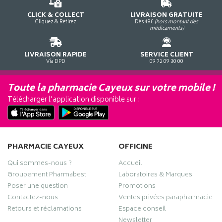
CLICK & COLLECT
LIVRAISON GRATUITE
Cliquez & Retirez
Dès 49€
(hors montant des
médicaments)
LIVRAISON RAPIDE
SERVICE CLIENT
Via DPD
09 72 09 30 00
Toute la pharmacie Cayeux sur votre mobile !
Télécharger l’application disponible sur :
PHARMACIE CAYEUX
OFFICINE
Qui sommes-nous ?
Accueil
Groupement Pharmabest
Laboratoires & Marques
Poser une question
Promotions
Contactez-nous
Ventes privées parapharmacie
Retours et réclamations
Espace conseil
Newsletter