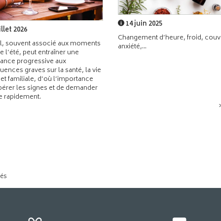
14 juin 2025
illet 2026
Changement d’heure, froid, couvr
l, souvent associé aux moments
anxiété,...
de l’été, peut entraîner une
ance progressive aux
ences graves sur la santé, la vie
 et familiale, d’où l’importance
pérer les signes et de demander
de rapidement.
tés