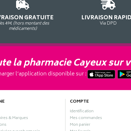
VRAISON GRATUITE
LIVRAISON RAPI
ès 49€
(hors montant des
Via DPD
médicaments)
te la pharmacie Cayeux sur v
arger l’application disponible sur :
NE
COMPTE
Identification
oires & Marques
Mes commandes
ons
Mon panier