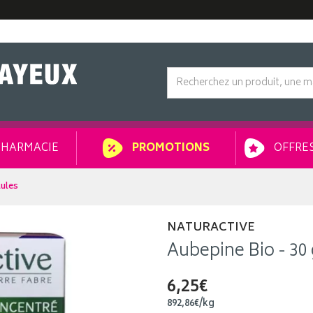
HARMACIE
OFFRES
PROMOTIONS
lules
NATURACTIVE
Aubepine Bio - 30 
6,25€
892
,
86
€
/kg