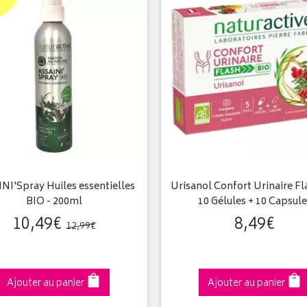
NI'Spray Huiles essentielles
Urisanol Confort Urinaire Fl
BIO - 200ml
10 Gélules + 10 Capsule
10
,
49
€
8
,
49
€
12
,
99
€
Ajouter au panier
Ajouter au panier