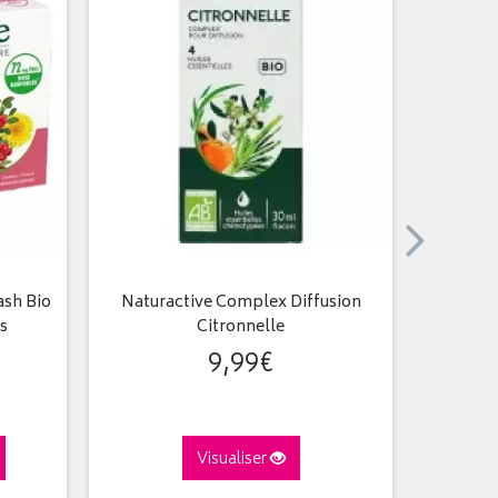
ash Bio
Naturactive Complex Diffusion
E
s
Citronnelle
9
,
99
€
Visualiser
A