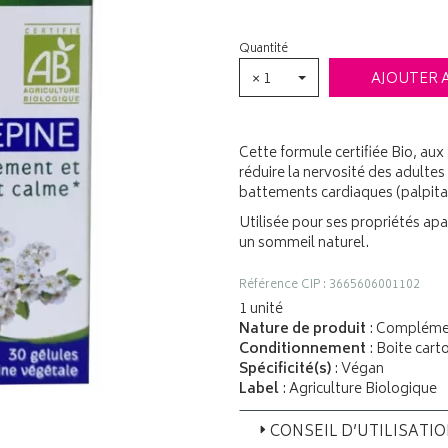
Quantité
× 1
AJOUTER 
Cette formule certifiée Bio, aux
réduire la nervosité des adult
battements cardiaques (palpitat
Utilisée pour ses propriétés ap
un sommeil naturel.
Référence CIP : 3665606001102
1 unité
Nature de produit
: Complémen
Conditionnement
: Boite cart
Spécificité(s)
: Végan
Label
: Agriculture Biologique
CONSEIL D’UTILISATI