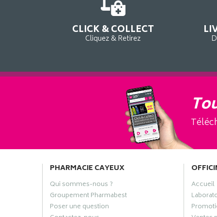
CLICK & COLLECT
LI
Cliquez & Retirez
D
Tou
Téléch
PHARMACIE CAYEUX
OFFICI
Qui sommes-nous ?
Accueil
Groupement Pharmabest
Laborat
Poser une question
Promoti