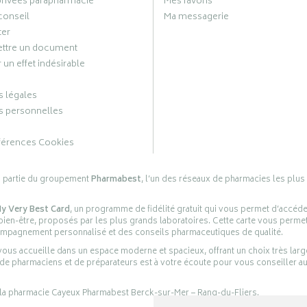
privées parapharmacie
Mes favoris
conseil
Ma messagerie
ter
ttre un document
 un effet indésirable
 légales
 personnelles
férences Cookies
s partie du groupement
Pharmabest
, l’un des réseaux de pharmacies les plus
y Very Best Card
, un programme de fidélité gratuit qui vous permet d’accéd
en-être, proposés par les plus grands laboratoires. Cette carte vous permet
compagnement personnalisé et des conseils pharmaceutiques de qualité.
ous accueille dans un espace moderne et spacieux, offrant un choix très lar
 de pharmaciens et de préparateurs est à votre écoute pour vous conseiller au
 la pharmacie Cayeux Pharmabest Berck-sur-Mer – Rang-du-Fliers.