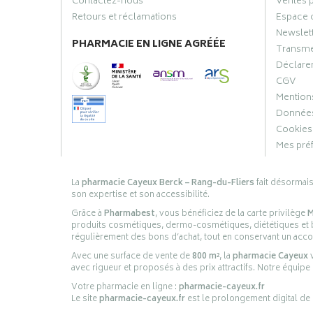
Contactez-nous
Ventes 
Retours et réclamations
Espace 
Newslet
PHARMACIE EN LIGNE AGRÉÉE
Transme
Déclarer
CGV
Mentions
Données
Cookies
Mes pré
La
pharmacie Cayeux Berck – Rang-du-Fliers
fait désormai
son expertise et son accessibilité.
Grâce à
Pharmabest
, vous bénéficiez de la carte privilège
M
produits cosmétiques, dermo-cosmétiques, diététiques et bi
régulièrement des bons d’achat, tout en conservant un ac
Avec une surface de vente de
800 m²
, la
pharmacie Cayeux
v
avec rigueur et proposés à des prix attractifs. Notre équipe
Votre pharmacie en ligne :
pharmacie-cayeux.fr
Le site
pharmacie-cayeux.fr
est le prolongement digital de