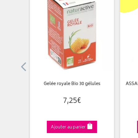
es
Gelée royale Bio 30 gélules
ASSAI
7
,
25
€
Ajouter au panier