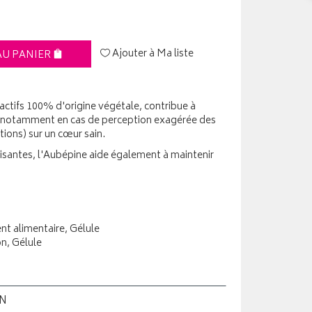
Ajouter à Ma liste
AU PANIER
 actifs 100% d'origine végétale, contribue à
es notamment en cas de perception exagérée des
ions) sur un cœur sain.
aisantes, l'Aubépine aide également à maintenir
t alimentaire, Gélule
on, Gélule
ON