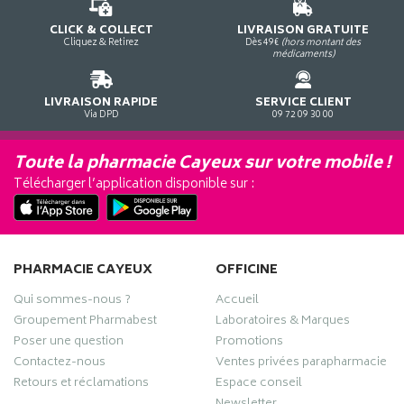
CLICK & COLLECT
LIVRAISON GRATUITE
Cliquez & Retirez
Dès 49€
(hors montant des
médicaments)
LIVRAISON RAPIDE
SERVICE CLIENT
Via DPD
09 72 09 30 00
Toute la pharmacie Cayeux sur votre mobile !
Télécharger l’application disponible sur :
PHARMACIE CAYEUX
OFFICINE
Qui sommes-nous ?
Accueil
Groupement Pharmabest
Laboratoires & Marques
Poser une question
Promotions
Contactez-nous
Ventes privées parapharmacie
Retours et réclamations
Espace conseil