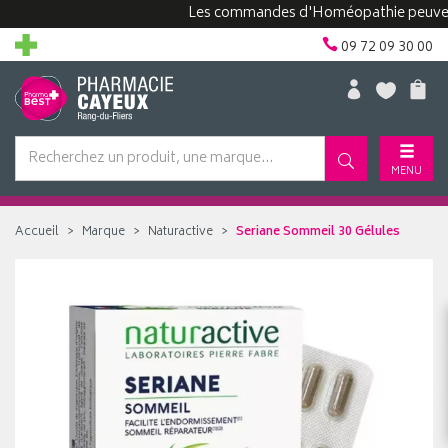
Les commandes d'Homéopathie peuvent pren
09 72 09 30 00
MENU
Accueil
Marque
Naturactive
Seriane Sommeil 30 Gélules