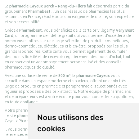
La
pharmacie Cayeux Berck – Rang-du-Fliers
fait désormais partie du
groupement
Pharmabest
, l’un des réseaux de pharmacies les plus
reconnus en France, réputé pour son exigence de qualité, son expertise
et son accessibilité.
Grâce à
Pharmabest
, vous bénéficiez de la carte privilège
My Very Best
Card
, un programme de fidélité gratuit qui vous permet d’accéder à de
nombreuses offres sur une large sélection de produits cosmétiques,
dermo-cosmétiques, diététiques et bien-être, proposés par les plus
grands laboratoires. Cette carte vous permet également de cumuler
des points fidélité et de recevoir régulièrement des bons d’achat, tout
en conservant un accompagnement personnalisé et des conseils
pharmaceutiques de qualité.
Avec une surface de vente de
800 m²
, la
pharmacie Cayeux
vous
accueille dans un espace moderne et spacieux, offrant un choix très
large de produits en pharmacie et parapharmacie, sélectionnés avec
rigueur et proposés à des prix attractifs. Notre équipe de pharmaciens
et de préparateurs est à votre écoute pour vous conseiller au quotidien,
en toute confiance.
Votre pharmacie en ligne :
pharmacie-cayeux.fr
Le site
pharmacie-cayeux.fr
est le prolongement digital de la pharmacie
Nous utilisons des
Cayeux Pharmabest Berck-sur-Mer – Rang-du-Fliers.
cookies
Il vous permet de réaliser vos achats en ligne parmi des milliers de
références en :