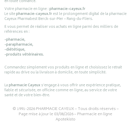
en toute confiance.
Votre pharmacie en ligne :
pharmacie-cayeux.fr
Le site
pharmacie-cayeux.fr
est le prolongement digital de la pharmacie
Cayeux Pharmabest Berck-sur-Mer – Rang-du-Fliers.
Il vous permet de réaliser vos achats en ligne parmi des milliers de
références en :
-pharmacie,
-parapharmacie,
-diététique,
-produits vétérinaires.
Commandez simplement vos produits en ligne et choisissez le retrait
rapide au drive ou la livraison à domicile, en toute simplicité.
La
pharmacie Cayeux
s’engage à vous offrir une expérience pratique,
fiable et sécurisée, en officine comme en ligne, au service de votre
santé et de votre bien-être.
© 1991-2026
PHARMACIE CAYEUX
– Tous droits réservés –
Page mise à jour le 03/08/2026 –
Pharmacie en ligne
Apotekisto