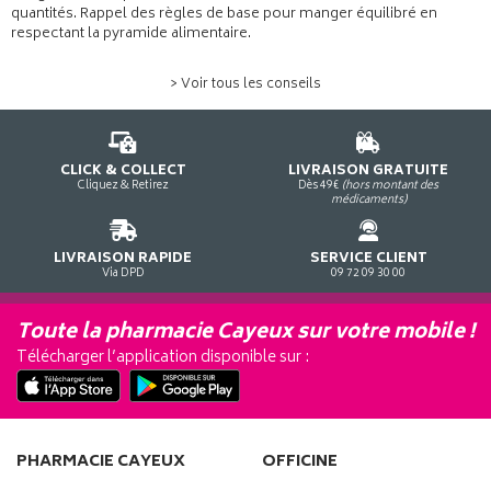
quantités. Rappel des règles de base pour manger équilibré en
respectant la pyramide alimentaire.
> Voir tous les conseils
CLICK & COLLECT
LIVRAISON GRATUITE
Cliquez & Retirez
Dès 49€
(hors montant des
médicaments)
LIVRAISON RAPIDE
SERVICE CLIENT
Via DPD
09 72 09 30 00
Toute la pharmacie Cayeux sur votre mobile !
Télécharger l’application disponible sur :
PHARMACIE CAYEUX
OFFICINE