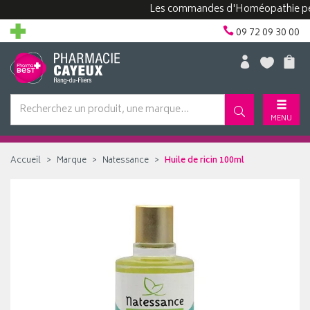
Les commandes d'Homéopathie peuvent 
09 72 09 30 00
MENU
Accueil
Marque
Natessance
Huile de ricin 100ml