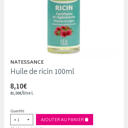
NATESSANCE
Huile de ricin 100ml
8,10€
81
,
00
€
/
litre
l.
Quantité
× 1
AJOUTER AU PANIER