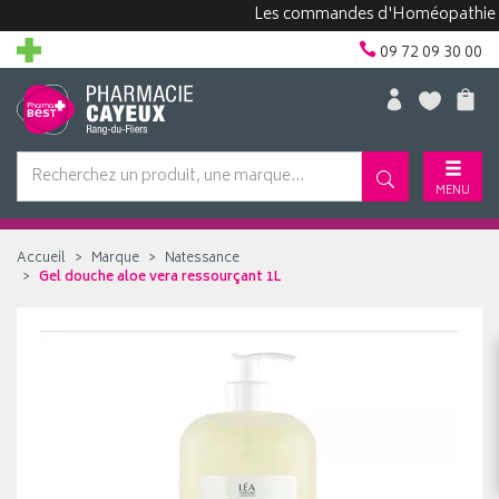
Les commandes d'Homéopathie peuven
09 72 09 30 00
MENU
Accueil
Marque
Natessance
Gel douche aloe vera ressourçant 1L