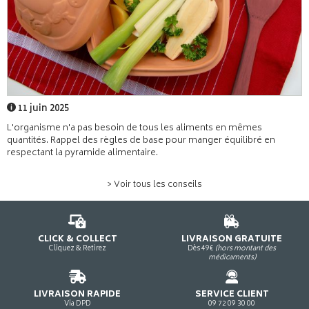
11 juin 2025
L'organisme n'a pas besoin de tous les aliments en mêmes
quantités. Rappel des règles de base pour manger équilibré en
respectant la pyramide alimentaire.
> Voir tous les conseils
CLICK & COLLECT
LIVRAISON GRATUITE
Cliquez & Retirez
Dès 49€
(hors montant des
médicaments)
LIVRAISON RAPIDE
SERVICE CLIENT
Via DPD
09 72 09 30 00