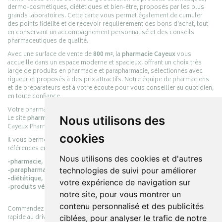
dermo-cosmétiques, diététiques et bien-être, proposés par les plus
grands laboratoires. Cette carte vous permet également de cumuler
des points fidélité et de recevoir régulièrement des bons d’achat, tout
en conservant un accompagnement personnalisé et des conseils
pharmaceutiques de qualité.
Avec une surface de vente de
800 m²
, la
pharmacie Cayeux
vous
accueille dans un espace moderne et spacieux, offrant un choix très
large de produits en pharmacie et parapharmacie, sélectionnés avec
rigueur et proposés à des prix attractifs. Notre équipe de pharmaciens
et de préparateurs est à votre écoute pour vous conseiller au quotidien,
en toute confiance.
Votre pharmacie en ligne :
pharmacie-cayeux.fr
Le site
pharmacie-cayeux.fr
est le prolongement digital de la pharmacie
Nous utilisons des
Cayeux Pharmabest Berck-sur-Mer – Rang-du-Fliers.
cookies
Il vous permet de réaliser vos achats en ligne parmi des milliers de
références en :
Nous utilisons des cookies et d'autres
-pharmacie,
-parapharmacie,
technologies de suivi pour améliorer
-diététique,
votre expérience de navigation sur
-produits vétérinaires.
notre site, pour vous montrer un
contenu personnalisé et des publicités
Commandez simplement vos produits en ligne et choisissez le retrait
rapide au drive ou la livraison à domicile, en toute simplicité.
ciblées, pour analyser le trafic de notre