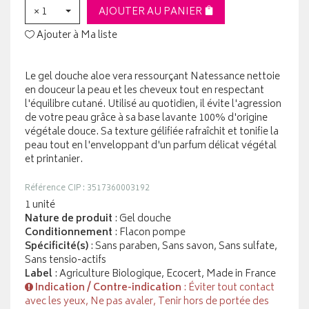
× 1
AJOUTER AU PANIER
Ajouter à Ma liste
Le gel douche aloe vera ressourçant Natessance nettoie
en douceur la peau et les cheveux tout en respectant
l'équilibre cutané. Utilisé au quotidien, il évite l'agression
de votre peau grâce à sa base lavante 100% d'origine
végétale douce. Sa texture gélifiée rafraîchit et tonifie la
peau tout en l'enveloppant d'un parfum délicat végétal
et printanier.
Référence CIP : 3517360003192
1 unité
Nature de produit
: Gel douche
Conditionnement
: Flacon pompe
Spécificité(s)
: Sans paraben, Sans savon, Sans sulfate,
Sans tensio-actifs
Label
: Agriculture Biologique, Ecocert, Made in France
Indication / Contre-indication
: Éviter tout contact
avec les yeux, Ne pas avaler, Tenir hors de portée des