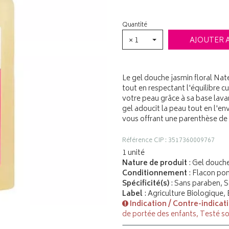
Quantité
× 1
AJOUTER 
Le gel douche jasmin floral Nat
tout en respectant l'équilibre cu
votre peau grâce à sa base lav
gel adoucit la peau tout en l'e
vous offrant une parenthèse de 
Référence CIP : 3517360009767
1 unité
Nature de produit
: Gel douch
Conditionnement
: Flacon p
Spécificité(s)
: Sans paraben, S
Label
: Agriculture Biologique,
Indication / Contre-indicat
de portée des enfants, Testé s