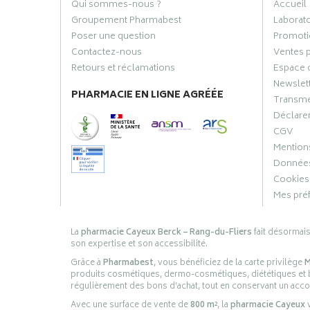
Qui sommes-nous ?
Accueil
Groupement Pharmabest
Laborat
Poser une question
Promoti
Contactez-nous
Ventes 
Retours et réclamations
Espace 
Newslet
PHARMACIE EN LIGNE AGRÉÉE
Transme
Déclarer
CGV
Mentions
Données
Cookies
Mes pré
La
pharmacie Cayeux Berck – Rang-du-Fliers
fait désormai
son expertise et son accessibilité.
Grâce à
Pharmabest
, vous bénéficiez de la carte privilège
M
produits cosmétiques, dermo-cosmétiques, diététiques et bi
régulièrement des bons d’achat, tout en conservant un ac
Avec une surface de vente de
800 m²
, la
pharmacie Cayeux
v