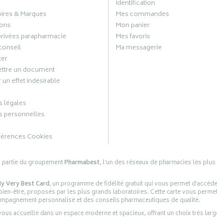
Identification
oires & Marques
Mes commandes
ons
Mon panier
privées parapharmacie
Mes favoris
conseil
Ma messagerie
ter
ttre un document
 un effet indésirable
 légales
 personnelles
férences Cookies
s partie du groupement
Pharmabest
, l’un des réseaux de pharmacies les plus
y Very Best Card
, un programme de fidélité gratuit qui vous permet d’accéd
en-être, proposés par les plus grands laboratoires. Cette carte vous permet
compagnement personnalisé et des conseils pharmaceutiques de qualité.
ous accueille dans un espace moderne et spacieux, offrant un choix très lar