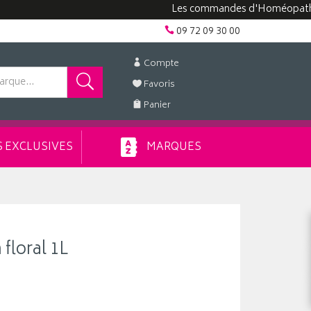
Les commandes d'Homéopathie peuve
09 72 09 30 00
Compte
Favoris
Panier
 EXCLUSIVES
MARQUES
floral 1L