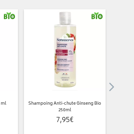
0 ml
Shampoing Anti-chute Ginseng Bio
Huile cap
250ml
7
,
95
€