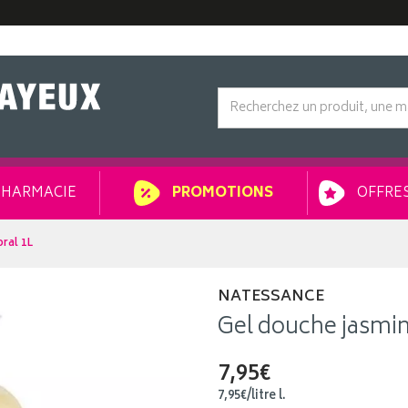
HARMACIE
OFFRES
PROMOTIONS
oral 1L
NATESSANCE
Gel douche jasmin 
7,95€
7
,
95
€
/
litre
l.