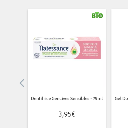
e 100ml
Dentifrice Gencives Sensibles - 75ml
Gel Do
3
,
95
€