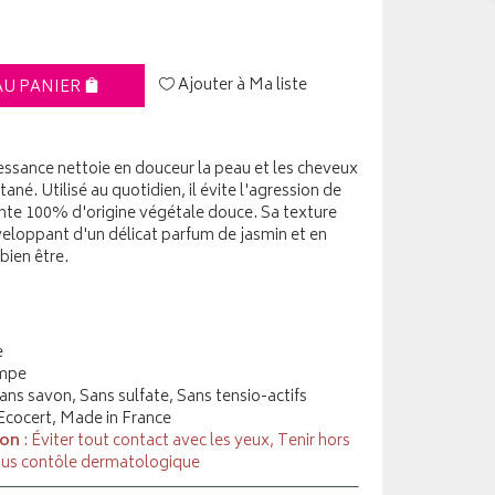
Ajouter à Ma liste
AU PANIER
essance nettoie en douceur la peau et les cheveux
tané. Utilisé au quotidien, il évite l'agression de
ante 100% d'origine végétale douce. Sa texture
nveloppant d'un délicat parfum de jasmin et en
bien être.
e
ompe
ans savon, Sans sulfate, Sans tensio-actifs
 Ecocert, Made in France
ion
: Éviter tout contact avec les yeux, Tenir hors
ous contôle dermatologique