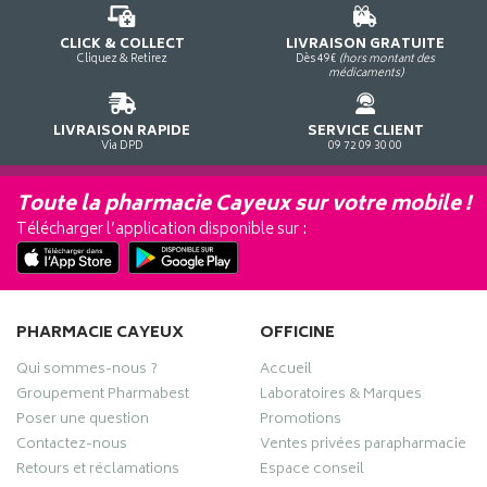
CLICK & COLLECT
LIVRAISON GRATUITE
Cliquez & Retirez
Dès 49€
(hors montant des
médicaments)
LIVRAISON RAPIDE
SERVICE CLIENT
Via DPD
09 72 09 30 00
Toute la pharmacie Cayeux sur votre mobile !
Télécharger l’application disponible sur :
PHARMACIE CAYEUX
OFFICINE
Qui sommes-nous ?
Accueil
Groupement Pharmabest
Laboratoires & Marques
Poser une question
Promotions
Contactez-nous
Ventes privées parapharmacie
Retours et réclamations
Espace conseil