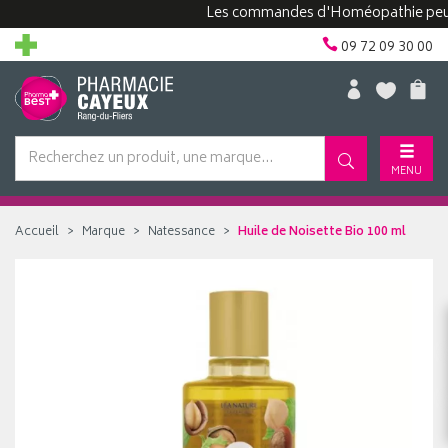
Les commandes d'Homéopathie peuvent p
09 72 09 30 00
MENU
Accueil
Marque
Natessance
Huile de Noisette Bio 100 ml