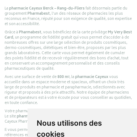
La
pharmacie Cayeux Berck – Rang-du-Fliers
fait désormais partie du
groupement
Pharmabest
, l’un des réseaux de pharmacies les plus
reconnus en France, réputé pour son exigence de qualité, son expertise
et son accessibilité.
Grâce à
Pharmabest
, vous bénéficiez de la carte privilège
My Very Best
Card
, un programme de fidélité gratuit qui vous permet d’accéder à de
nombreuses offres sur une large sélection de produits cosmétiques,
dermo-cosmétiques, diététiques et bien-être, proposés par les plus
grands laboratoires. Cette carte vous permet également de cumuler
des points fidélité et de recevoir régulièrement des bons d’achat, tout
en conservant un accompagnement personnalisé et des conseils
pharmaceutiques de qualité.
Avec une surface de vente de
800 m²
, la
pharmacie Cayeux
vous
accueille dans un espace moderne et spacieux, offrant un choix très
large de produits en pharmacie et parapharmacie, sélectionnés avec
rigueur et proposés à des prix attractifs. Notre équipe de pharmaciens
et de préparateurs est à votre écoute pour vous conseiller au quotidien,
en toute confiance.
Votre pharmacie en ligne :
pharmacie-cayeux.fr
Le site
pharmacie-cayeux.fr
est le prolongement digital de la pharmacie
Cayeux Pharmabest Berck-sur-Mer – Rang-du-Fliers.
Nous utilisons des
Il vous permet de réaliser vos achats en ligne parmi des milliers de
cookies
références en :