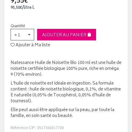
9,55€
95
,
50
€
/
litre
l.
Quantité
× 1
AJOUTER AU PANIER
Ajouter à Ma liste
Natessance Huile de Noisette Bio 100 ml est une huile de
noisette certifiée biologique 100% pure, riche en oméga
9 (70% environ).
L'huile de noisette est idéale en ingestion. Sa formule
contient : huile de noisette biologique, 0,1%, de vitamine
E naturelle (0,05% de Tocophérol, 0,05% d'huile de
tournesol).
Elle peut aussi être appliquée sur la peau, par toute la
famille, en soin santé ou beauté.
Référence CIP : 3517360017700