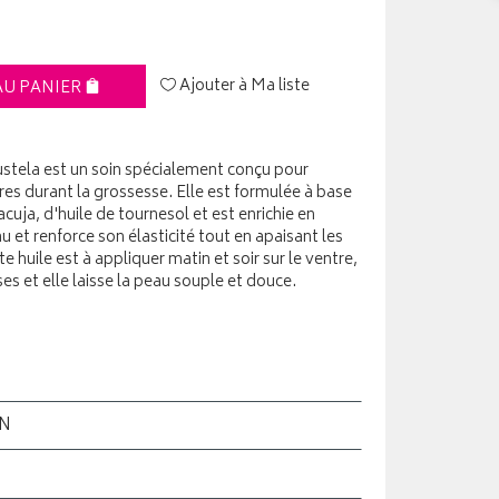
Ajouter à Ma liste
AU PANIER
ustela est un soin spécialement conçu pour
res durant la grossesse. Elle est formulée à base
cuja, d'huile de tournesol et est enrichie en
u et renforce son élasticité tout en apaisant les
e huile est à appliquer matin et soir sur le ventre,
sses et elle laisse la peau souple et douce.
ON