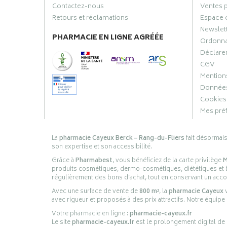
Contactez-nous
Ventes 
Retours et réclamations
Espace 
Newslet
PHARMACIE EN LIGNE AGRÉÉE
Ordonn
Déclarer
CGV
Mentions
Données
Cookies
Mes pré
La
pharmacie Cayeux Berck – Rang-du-Fliers
fait désormai
son expertise et son accessibilité.
Grâce à
Pharmabest
, vous bénéficiez de la carte privilège
M
produits cosmétiques, dermo-cosmétiques, diététiques et bi
régulièrement des bons d’achat, tout en conservant un ac
Avec une surface de vente de
800 m²
, la
pharmacie Cayeux
v
avec rigueur et proposés à des prix attractifs. Notre équipe
Votre pharmacie en ligne :
pharmacie-cayeux.fr
Le site
pharmacie-cayeux.fr
est le prolongement digital de