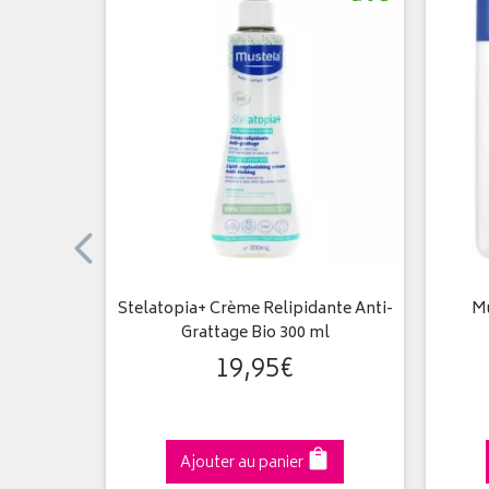
io 100ml
Stelatopia+ Crème Relipidante Anti-
Mu
Grattage Bio 300 ml
19
,
95
€
Ajouter au panier