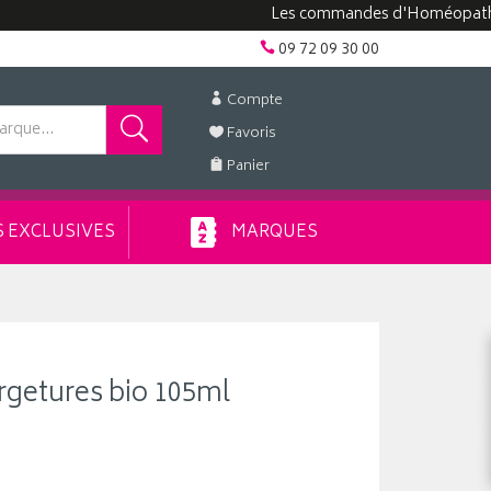
Les commandes d'Homéopathie peuve
09 72 09 30 00
Compte
Favoris
Panier
 EXCLUSIVES
MARQUES
ergetures bio 105ml