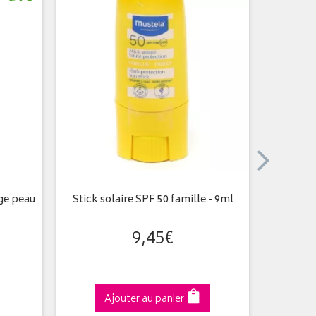
age peau
Stick solaire SPF 50 famille - 9ml
Lait Sol
Bébé-En
9
,
45
€
Ajouter au panier
A