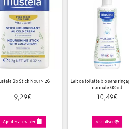
stela Bb Stick Nour 9,2G
Lait de toilette bio sans rinç
normale 500ml
9
,
29
€
10
,
49
€
Ajouter au panier
Visualiser