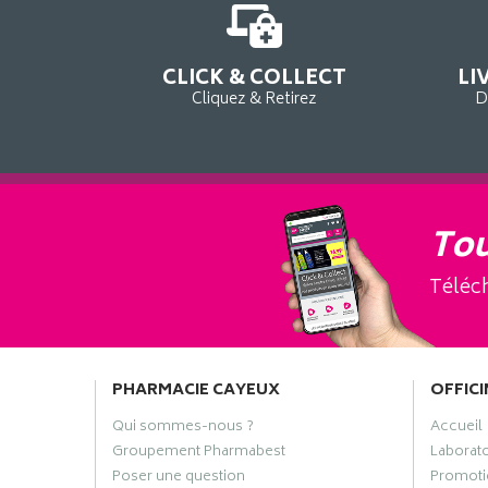
CLICK & COLLECT
LI
Cliquez & Retirez
D
Tou
Téléch
PHARMACIE CAYEUX
OFFICI
Qui sommes-nous ?
Accueil
Groupement Pharmabest
Laborat
Poser une question
Promoti