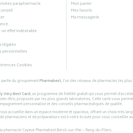
privées parapharmacie
Mon panier
conseil
Mes favoris
ter
Ma messagerie
ance
 un effet indésirable
 légales
 personnelles
férences Cookies
s partie du groupement
Pharmabest
, l’un des réseaux de pharmacies les plus
y Very Best Card
, un programme de fidélité gratuit qui vous permet d’accéd
en-être, proposés par les plus grands laboratoires. Cette carte vous permet
compagnement personnalisé et des conseils pharmaceutiques de qualité.
ous accueille dans un espace moderne et spacieux, offrant un choix très lar
 de pharmaciens et de préparateurs est à votre écoute pour vous conseiller au
 la pharmacie Cayeux Pharmabest Berck-sur-Mer – Rang-du-Fliers.