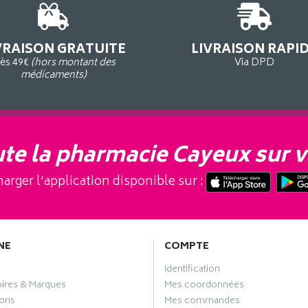
VRAISON GRATUITE
LIVRAISON RAPI
ès 49€
(hors montant des
Via DPD
médicaments)
te la pharmacie Cayeux sur v
arger l’application disponible sur :
NE
COMPTE
Identification
oires & Marques
Mes coordonnées
ons
Mes commandes