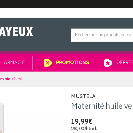
HARMACIE
OFFRES
PROMOTIONS
res bio 105ml
MUSTELA
Maternité huile v
19,99€
190
,
38
€
/
litre
l.