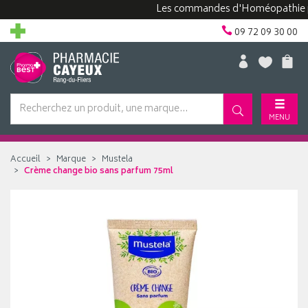
Les commandes d'Homéopathie peuven
09 72 09 30 00
MENU
Accueil
Marque
Mustela
Crème change bio sans parfum 75ml