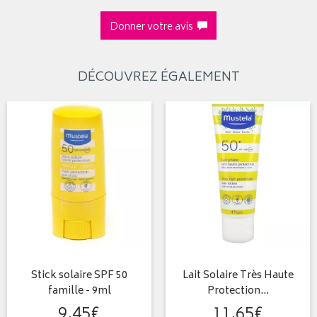
Donner votre avis
DÉCOUVREZ ÉGALEMENT
Stick solaire SPF 50
Lait Solaire Très Haute
famille - 9ml
Protection…
9
,
45
€
11
,
65
€