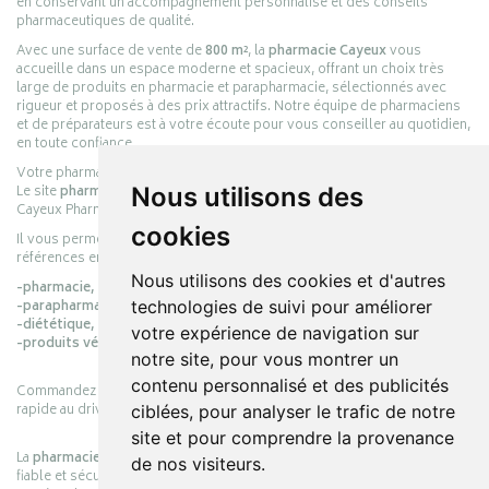
en conservant un accompagnement personnalisé et des conseils
pharmaceutiques de qualité.
Avec une surface de vente de
800 m²
, la
pharmacie Cayeux
vous
accueille dans un espace moderne et spacieux, offrant un choix très
large de produits en pharmacie et parapharmacie, sélectionnés avec
rigueur et proposés à des prix attractifs. Notre équipe de pharmaciens
et de préparateurs est à votre écoute pour vous conseiller au quotidien,
en toute confiance.
Votre pharmacie en ligne :
pharmacie-cayeux.fr
Le site
pharmacie-cayeux.fr
est le prolongement digital de la pharmacie
Nous utilisons des
Cayeux Pharmabest Berck-sur-Mer – Rang-du-Fliers.
cookies
Il vous permet de réaliser vos achats en ligne parmi des milliers de
références en :
Nous utilisons des cookies et d'autres
-pharmacie,
-parapharmacie,
technologies de suivi pour améliorer
-diététique,
votre expérience de navigation sur
-produits vétérinaires.
notre site, pour vous montrer un
contenu personnalisé et des publicités
Commandez simplement vos produits en ligne et choisissez le retrait
rapide au drive ou la livraison à domicile, en toute simplicité.
ciblées, pour analyser le trafic de notre
site et pour comprendre la provenance
La
pharmacie Cayeux
s’engage à vous offrir une expérience pratique,
de nos visiteurs.
fiable et sécurisée, en officine comme en ligne, au service de votre