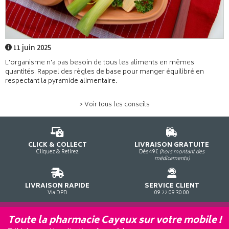
11 juin 2025
L'organisme n'a pas besoin de tous les aliments en mêmes
quantités. Rappel des règles de base pour manger équilibré en
respectant la pyramide alimentaire.
> Voir tous les conseils
CLICK & COLLECT
LIVRAISON GRATUITE
Cliquez & Retirez
Dès 49€
(hors montant des
médicaments)
LIVRAISON RAPIDE
SERVICE CLIENT
Via DPD
09 72 09 30 00
Toute la pharmacie Cayeux sur votre mobile !