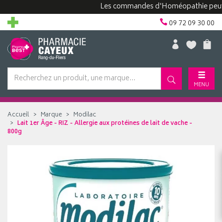
Les commandes d'Homéopathie peuvent pr
09 72 09 30 00
MENU
Accueil
Marque
Modilac
Lait 1er Âge - RIZ - Allergie aux protéines de lait de vache -
800g