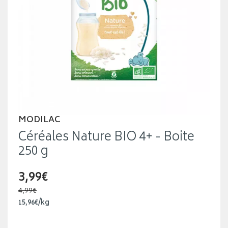
MODILAC
Céréales Nature BIO 4+ - Boite
250 g
3,99€
4,99€
15
,
96
€
/kg