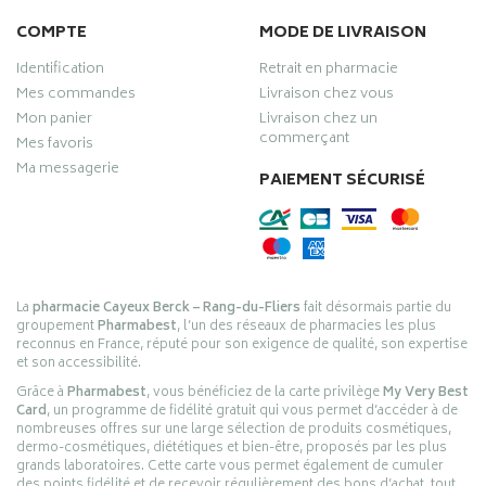
COMPTE
MODE DE LIVRAISON
Identification
Retrait en pharmacie
Mes commandes
Livraison chez vous
Mon panier
Livraison chez un
commerçant
Mes favoris
Ma messagerie
PAIEMENT SÉCURISÉ
La
pharmacie Cayeux Berck – Rang-du-Fliers
fait désormais partie du
groupement
Pharmabest
, l’un des réseaux de pharmacies les plus
reconnus en France, réputé pour son exigence de qualité, son expertise
et son accessibilité.
Grâce à
Pharmabest
, vous bénéficiez de la carte privilège
My Very Best
Card
, un programme de fidélité gratuit qui vous permet d’accéder à de
nombreuses offres sur une large sélection de produits cosmétiques,
dermo-cosmétiques, diététiques et bien-être, proposés par les plus
grands laboratoires. Cette carte vous permet également de cumuler
des points fidélité et de recevoir régulièrement des bons d’achat, tout