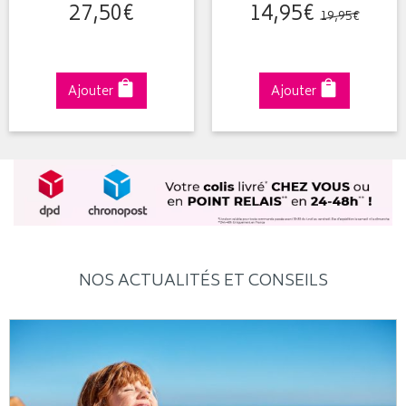
27
,
50
€
14
,
95
€
19
,
95
€
Ajouter
Ajouter
NOS ACTUALITÉS ET CONSEILS