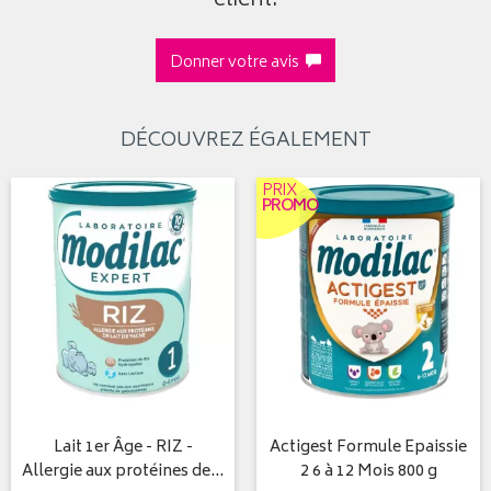
client.
Donner votre avis
DÉCOUVREZ ÉGALEMENT
PRIX
PROMO
Lait 1er Âge - RIZ -
Actigest Formule Epaissie
Allergie aux protéines de…
2 6 à 12 Mois 800 g