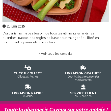
11 juin 2025
L'organisme n'a pas besoin de tous les aliments en mêmes
quantités. Rappel des règles de base pour manger équilibré en
respectant la pyramide alimentaire.
> Voir tous les conseils
CLICK & COLLECT
LIVRAISON GRATUITE
Cliquez & Retirez
Dès 49€
(hors montant des
médicaments)
LIVRAISON RAPIDE
SERVICE CLIENT
Via DPD
09 72 09 30 00
Toute la pharmacie Cayeux sur votre mobile !