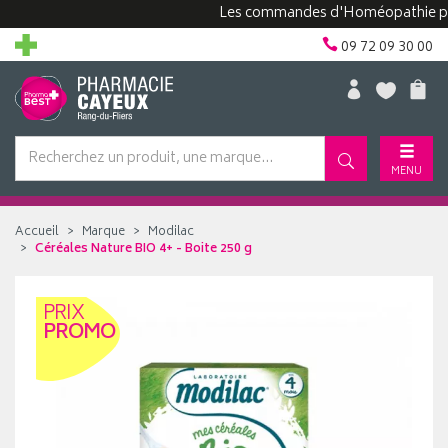
Les commandes d'Homéopathie peuvent 
09 72 09 30 00
MENU
Accueil
Marque
Modilac
Céréales Nature BIO 4+ - Boite 250 g
PRIX
PROMO