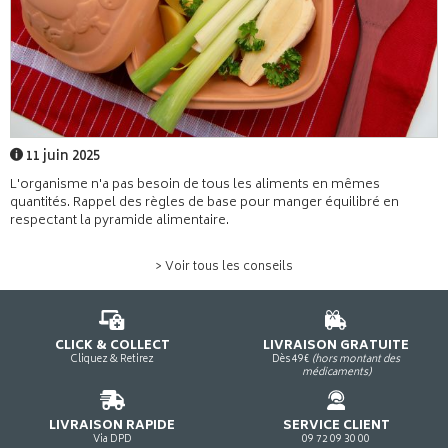
11 juin 2025
L'organisme n'a pas besoin de tous les aliments en mêmes
quantités. Rappel des règles de base pour manger équilibré en
respectant la pyramide alimentaire.
> Voir tous les conseils
CLICK & COLLECT
LIVRAISON GRATUITE
Cliquez & Retirez
Dès 49€
(hors montant des
médicaments)
LIVRAISON RAPIDE
SERVICE CLIENT
Via DPD
09 72 09 30 00