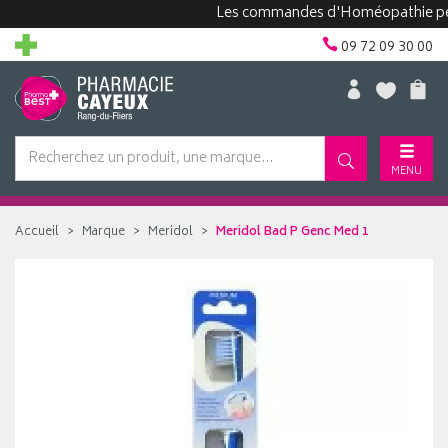
Les commandes d'Homéopathie peuvent 
09 72 09 30 00
MENU
Accueil
Marque
Meridol
Meridol Bad P Genc Med 1