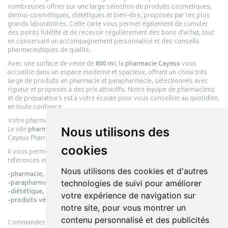
nombreuses offres sur une large sélection de produits cosmétiques,
dermo-cosmétiques, diététiques et bien-être, proposés par les plus
grands laboratoires. Cette carte vous permet également de cumuler
des points fidélité et de recevoir régulièrement des bons d’achat, tout
en conservant un accompagnement personnalisé et des conseils
pharmaceutiques de qualité.
Avec une surface de vente de
800 m²
, la
pharmacie Cayeux
vous
accueille dans un espace moderne et spacieux, offrant un choix très
large de produits en pharmacie et parapharmacie, sélectionnés avec
rigueur et proposés à des prix attractifs. Notre équipe de pharmaciens
et de préparateurs est à votre écoute pour vous conseiller au quotidien,
en toute confiance.
Votre pharmacie en ligne :
pharmacie-cayeux.fr
Le site
pharmacie-cayeux.fr
est le prolongement digital de la pharmacie
Nous utilisons des
Cayeux Pharmabest Berck-sur-Mer – Rang-du-Fliers.
cookies
Il vous permet de réaliser vos achats en ligne parmi des milliers de
références en :
Nous utilisons des cookies et d'autres
-pharmacie,
-parapharmacie,
technologies de suivi pour améliorer
-diététique,
votre expérience de navigation sur
-produits vétérinaires.
notre site, pour vous montrer un
contenu personnalisé et des publicités
Commandez simplement vos produits en ligne et choisissez le retrait