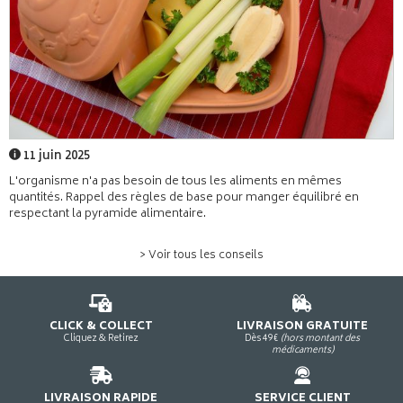
11 juin 2025
L'organisme n'a pas besoin de tous les aliments en mêmes
quantités. Rappel des règles de base pour manger équilibré en
respectant la pyramide alimentaire.
> Voir tous les conseils
CLICK & COLLECT
LIVRAISON GRATUITE
Cliquez & Retirez
Dès 49€
(hors montant des
médicaments)
LIVRAISON RAPIDE
SERVICE CLIENT