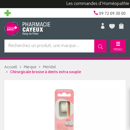
Les commandes d'Homéopathie peuven
09 72 09 30 00
MENU
Accueil
Marque
Meridol
Chirurgicale brosse à dents extra souple