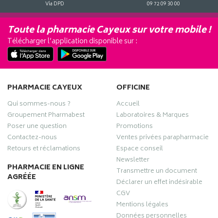
Via DPD
09 72 09 30 00
Toute la pharmacie Cayeux sur votre mobile !
Télécharger l’application disponible sur :
PHARMACIE CAYEUX
OFFICINE
Qui sommes-nous ?
Accueil
Groupement Pharmabest
Laboratoires & Marques
Poser une question
Promotions
Contactez-nous
Ventes privées parapharmacie
Retours et réclamations
Espace conseil
Newsletter
PHARMACIE EN LIGNE
Transmettre un document
AGRÉÉE
Déclarer un effet indésirable
CGV
Mentions légales
Données personnelles