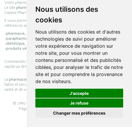
Votre pharmacie en ligne :
pharmacie-cayeux.fr
Le site
pharmacie-cayeux.fr
est le prolongement digital de la pharmacie
Nous utilisons des
Cayeux Pharmabest Berck-sur-Mer – Rang-du-Fliers.
cookies
Il vous permet de réaliser vos achats en ligne parmi des milliers de
références en :
Nous utilisons des cookies et d'autres
-pharmacie,
-parapharmacie,
technologies de suivi pour améliorer
-diététique,
votre expérience de navigation sur
-produits vétérinaires.
notre site, pour vous montrer un
contenu personnalisé et des publicités
Commandez simplement vos produits en ligne et choisissez le retrait
rapide au drive ou la livraison à domicile, en toute simplicité.
ciblées, pour analyser le trafic de notre
site et pour comprendre la provenance
La
pharmacie Cayeux
s’engage à vous offrir une expérience pratique,
de nos visiteurs.
fiable et sécurisée, en officine comme en ligne, au service de votre
santé et de votre bien-être.
J'accepte
© 1991-2026
PHARMACIE CAYEUX
– Tous droits réservés –
Je refuse
Page mise à jour le 03/08/2026 –
Pharmacie en ligne
Changer mes préférences
Apotekisto