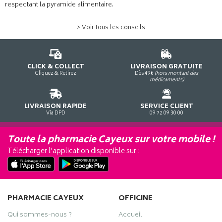
respectant la pyramide alimentaire.
> Voir tous les conseils
CLICK & COLLECT
LIVRAISON GRATUITE
Cliquez & Retirez
Dès 49€
(hors montant des
médicaments)
LIVRAISON RAPIDE
SERVICE CLIENT
Via DPD
09 72 09 30 00
Toute la pharmacie Cayeux sur votre mobile !
Télécharger l’application disponible sur :
PHARMACIE CAYEUX
OFFICINE
Qui sommes-nous ?
Accueil