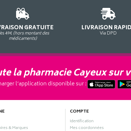
VRAISON GRATUITE
LIVRAISON RAPI
ès 49€
(hors montant des
Via DPD
médicaments)
te la pharmacie Cayeux sur v
arger l’application disponible sur :
NE
COMPTE
Identification
oires & Marques
Mes coordonnées