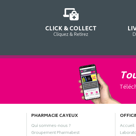
CLICK & COLLECT
LI
Cliquez & Retirez
D
Tou
Téléch
PHARMACIE CAYEUX
OFFICI
Qui sommes-nous ?
Accueil
Groupement Pharmabest
Laborat