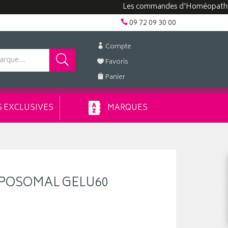
Les commandes d'Homéopathie peuven
09 72 09 30 00
Compte
Favoris
Panier
 EXCLUSIVES
MARQUES
IPOSOMAL GELU60