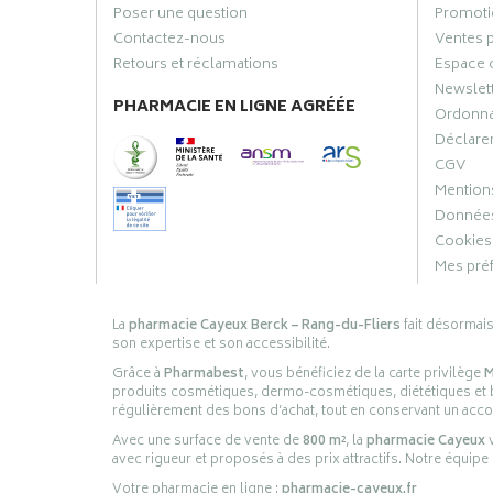
Poser une question
Promoti
Contactez-nous
Ventes 
Retours et réclamations
Espace 
Newslet
PHARMACIE EN LIGNE AGRÉÉE
Ordonn
Déclarer
CGV
Mentions
Données
Cookies
Mes pré
La
pharmacie Cayeux Berck – Rang-du-Fliers
fait désormai
son expertise et son accessibilité.
Grâce à
Pharmabest
, vous bénéficiez de la carte privilège
M
produits cosmétiques, dermo-cosmétiques, diététiques et bi
régulièrement des bons d’achat, tout en conservant un ac
Avec une surface de vente de
800 m²
, la
pharmacie Cayeux
v
avec rigueur et proposés à des prix attractifs. Notre équipe
Votre pharmacie en ligne :
pharmacie-cayeux.fr