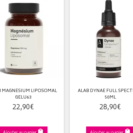
B MAGNESIUM LIPOSOMAL
ALAB DYNAE FULL SPEC
GELU63
50ML
22
,
90
€
28
,
90
€
Ajouter au panier
Ajouter au panier