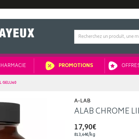
HARMACIE
OFFRES
PROMOTIONS
L GELU60
A-LAB
ALAB CHROME L
17,90€
813
,
64
€
/kg