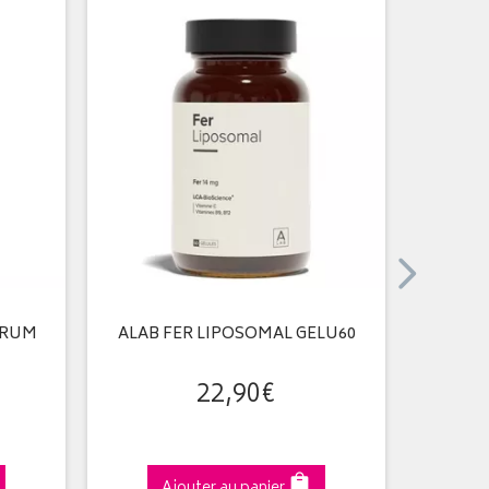
TRUM
ALAB FER LIPOSOMAL GELU60
ALAB S
22
,
90
€
Ajouter au panier
A