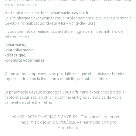
et de préparateurs est à votre écoute pour vous conseiller au quotidien,
en toute confiance.
Votre pharmacie en ligne :
pharmacie-cayeux.fr
Le site
pharmacie-cayeux.fr
est le prolongement digital de la pharmacie
Cayeux Pharmabest Berck-sur-Mer – Rang-du-Fliers.
Il vous permet de réaliser vos achats en ligne parmi des milliers de
références en :
-pharmacie,
-parapharmacie,
-diététique,
-produits vétérinaires.
Commandez simplement vos produits en ligne et choisissez le retrait
rapide au drive ou la livraison à domicile, en toute simplicité.
La
pharmacie Cayeux
s’engage à vous offrir une expérience pratique,
fiable et sécurisée, en officine comme en ligne, au service de votre
santé et de votre bien-être.
© 1991-2026
PHARMACIE CAYEUX
– Tous droits réservés –
Page mise à jour le 03/08/2026 –
Pharmacie en ligne
Apotekisto