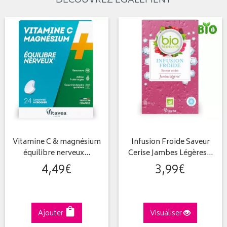
DÉCOUVREZ ÉGALEMENT
Vitamine C & magnésium
Infusion Froide Saveur
équilibre nerveux…
Cerise Jambes Légères…
4
,
49
€
3
,
99
€
Ajouter
Visualiser