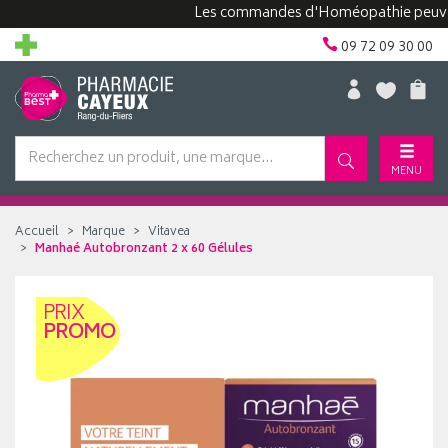
Les commandes d'Homéopathie peuvent pre
09 72 09 30 00
MENU
Accueil
Marque
Vitavea
Manhaé Autobronzant 2 x 60 Gélules
PRIX
PROMO