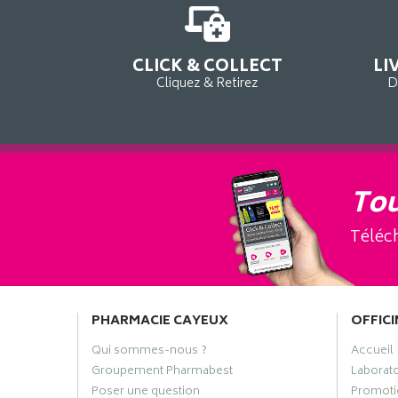
CLICK & COLLECT
LI
Cliquez & Retirez
D
Tou
Téléch
PHARMACIE CAYEUX
OFFICI
Qui sommes-nous ?
Accueil
Groupement Pharmabest
Laborat
Poser une question
Promoti