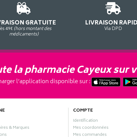
VRAISON GRATUITE
LIVRAISON RAPI
ès 49€
(hors montant des
Via DPD
médicaments)
te la pharmacie Cayeux sur v
arger l’application disponible sur :
NE
COMPTE
Identification
oires & Marques
Mes coordonnées
ons
Mes commandes