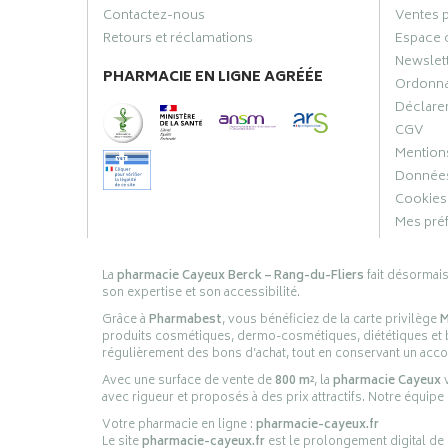
Contactez-nous
Ventes 
Retours et réclamations
Espace 
Newslet
PHARMACIE EN LIGNE AGRÉÉE
Ordonn
Déclarer
CGV
Mentions
Données
Cookies
Mes pré
La
pharmacie Cayeux Berck – Rang-du-Fliers
fait désormai
son expertise et son accessibilité.
Grâce à
Pharmabest
, vous bénéficiez de la carte privilège
M
produits cosmétiques, dermo-cosmétiques, diététiques et bi
régulièrement des bons d’achat, tout en conservant un ac
Avec une surface de vente de
800 m²
, la
pharmacie Cayeux
v
avec rigueur et proposés à des prix attractifs. Notre équipe
Votre pharmacie en ligne :
pharmacie-cayeux.fr
Le site
pharmacie-cayeux.fr
est le prolongement digital de