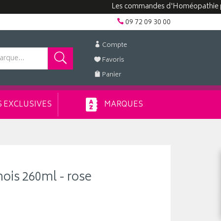
Les commandes d'Homéopathie peuvent
09 72 09 30 00
Compte
Favoris
Panier
 EXCLUSIVES
MARQUES
mois 260ml - rose