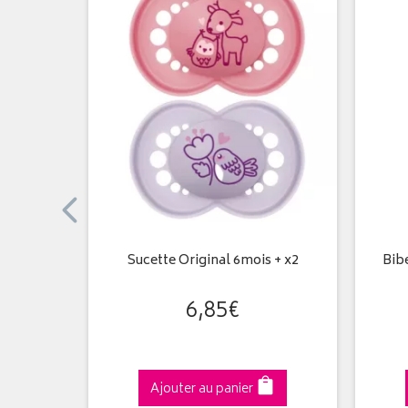
olique 260
Sucette Original 6mois + x2
Bibe
6
,
85
€
Ajouter au panier