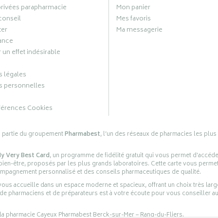
privées parapharmacie
Mon panier
conseil
Mes favoris
ter
Ma messagerie
ance
 un effet indésirable
 légales
 personnelles
férences Cookies
s partie du groupement
Pharmabest
, l’un des réseaux de pharmacies les plus
y Very Best Card
, un programme de fidélité gratuit qui vous permet d’accéd
en-être, proposés par les plus grands laboratoires. Cette carte vous permet
compagnement personnalisé et des conseils pharmaceutiques de qualité.
ous accueille dans un espace moderne et spacieux, offrant un choix très lar
 de pharmaciens et de préparateurs est à votre écoute pour vous conseiller au
 la pharmacie Cayeux Pharmabest Berck-sur-Mer – Rang-du-Fliers.