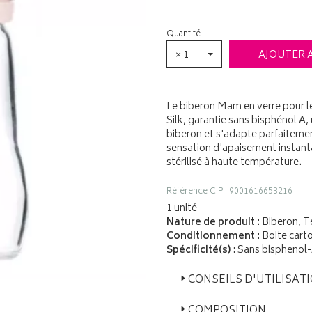
Quantité
× 1
AJOUTER 
Le biberon Mam en verre pour le
Silk, garantie sans bisphénol A, 
biberon et s'adapte parfaitemen
sensation d'apaisement instantan
stérilisé à haute température.
Référence CIP : 9001616653216
1 unité
Nature de produit
: Biberon, T
Conditionnement
: Boite cart
Spécificité(s)
: Sans bisphenol
CONSEILS D'UTILISAT
COMPOSITION