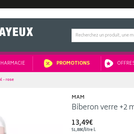
HARMACIE
OFFRES
PROMOTIONS
l - rose
MAM
Biberon verre +2 
13,49€
51
,
88
€
/
litre
l.