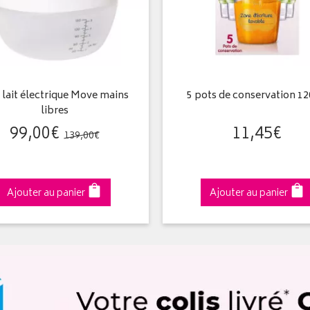
 lait électrique Move mains
5 pots de conservation 1
libres
99
,
00
€
11
,
45
€
139
,
00
€
Ajouter au panier
Ajouter au panier