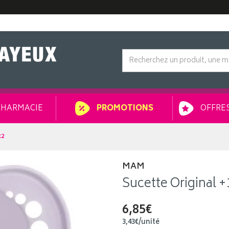
HARMACIE
OFFRES
PROMOTIONS
x2
MAM
Sucette Original +
6,85€
3
,
43
€
/unité