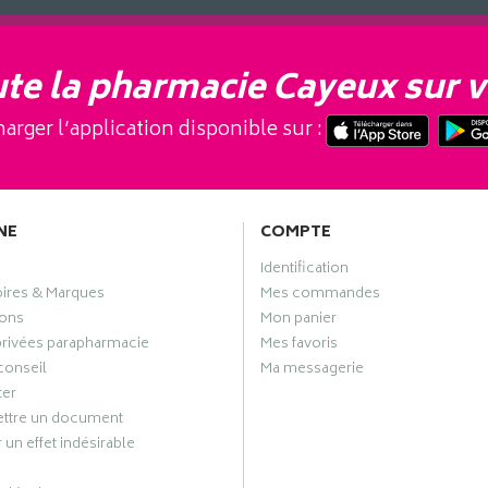
te la pharmacie Cayeux sur v
arger l’application disponible sur :
NE
COMPTE
Identification
oires & Marques
Mes commandes
ons
Mon panier
privées parapharmacie
Mes favoris
conseil
Ma messagerie
ter
ttre un document
 un effet indésirable