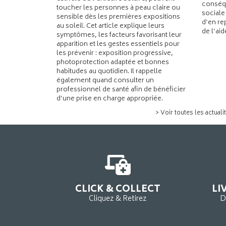
conséqu
toucher les personnes à peau claire ou
sociale
sensible dès les premières expositions
d’en re
au soleil. Cet article explique leurs
de l’ai
symptômes, les facteurs favorisant leur
apparition et les gestes essentiels pour
les prévenir : exposition progressive,
photoprotection adaptée et bonnes
habitudes au quotidien. Il rappelle
également quand consulter un
professionnel de santé afin de bénéficier
d’une prise en charge appropriée.
> Voir toutes les actuali
CLICK & COLLECT
LI
Cliquez & Retirez
D