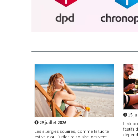
15 ju
29 juillet 2026
L’alcoo
festifs 
Les allergies solaires, comme la lucite
dépend
estivale ou l’urticaire solaire, peuvent