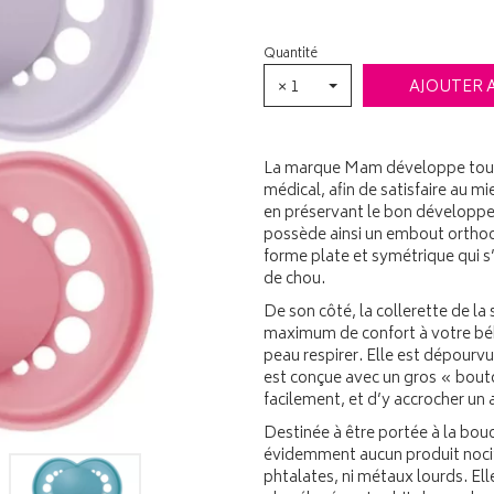
Quantité
× 1
AJOUTER 
La marque Mam développe toutes
médical, afin de satisfaire au m
en préservant le bon développe
possède ainsi un embout orthod
forme plate et symétrique qui 
de chou.
De son côté, la collerette de la
maximum de confort à votre bébé
peau respirer. Elle est dépourv
est conçue avec un gros « bouto
facilement, et d’y accrocher un
Destinée à être portée à la bou
évidemment aucun produit nocif 
phtalates, ni métaux lourds. El