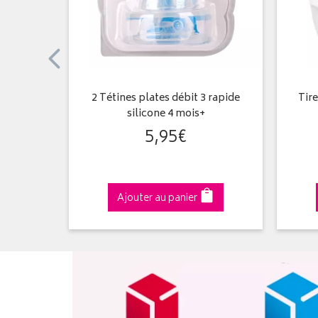
Mois Rose
2 Tétines plates débit 3 rapide
Tire
silicone 4 mois+
5
,
95
€
Ajouter au panier