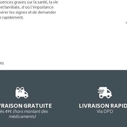
ences graves sur la santé, la vie
 et familiale, d’où l’importance
pérer les signes et de demander
de rapidement.
tés
VRAISON GRATUITE
LIVRAISON RAPI
ès 49€
(hors montant des
Via DPD
médicaments)