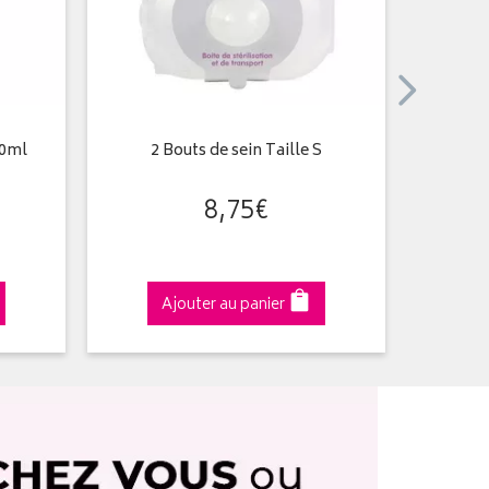
20ml
2 Bouts de sein Taille S
Sucette
8
,
75
€
Ajouter au panier
A