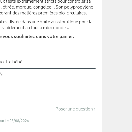
ux tests extrêmement stricts pour contrôler sa
sée, étirée, mordue, congelée... Son polypropylène
ntégrant des matières premières bio-circulaires.
 est livrée dans une boîte aussi pratique pour la
er rapidement au four à micro-ondes.
ue vous souhaitez dans votre panier.
Sucette bébé
ON
Poser une question ›
jour le 03/08/2026