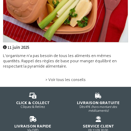
11 juin 2025
L'organisme n'a pas besoin de tous les aliments en mêmes
quantités. Rappel des règles de base pour manger équilibré en
respectant la pyramide alimentaire.
> Voir tous les conseils
CLICK & COLLECT
LIVRAISON GRATUITE
Cliquez & Retirez
Dès 49€
(hors montant des
médicaments)
LIVRAISON RAPIDE
SERVICE CLIENT
Via DPD
09 72 09 30 00