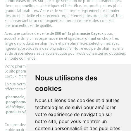
nombreuses offres sur une large sélection de produits cosmétiques,
dermo-cosmétiques, diététiques et bien-être, proposés par les plus
grands laboratoires. Cette carte vous permet également de cumuler
des points fidélité et de recevoir régulièrement des bons d’achat, tout
en conservant un accompagnement personnalisé et des conseils
pharmaceutiques de qualité.
Avec une surface de vente de
800 m²
, la
pharmacie Cayeux
vous
accueille dans un espace moderne et spacieux, offrant un choix très
large de produits en pharmacie et parapharmacie, sélectionnés avec
rigueur et proposés à des prix attractifs. Notre équipe de pharmaciens
et de préparateurs est à votre écoute pour vous conseiller au quotidien,
en toute confiance.
Votre pharmacie en ligne :
pharmacie-cayeux.fr
Le site
pharmacie-cayeux.fr
est le prolongement digital de la pharmacie
Cayeux Pharmabest Berck-sur-Mer – Rang-du-Fliers.
Nous utilisons des
Il vous permet de réaliser vos achats en ligne parmi des milliers de
cookies
références en :
-pharmacie,
Nous utilisons des cookies et d'autres
-parapharmacie,
-diététique,
technologies de suivi pour améliorer
-produits vétérinaires.
votre expérience de navigation sur
notre site, pour vous montrer un
Commandez simplement vos produits en ligne et choisissez le retrait
contenu personnalisé et des publicités
rapide au drive ou la livraison à domicile, en toute simplicité.