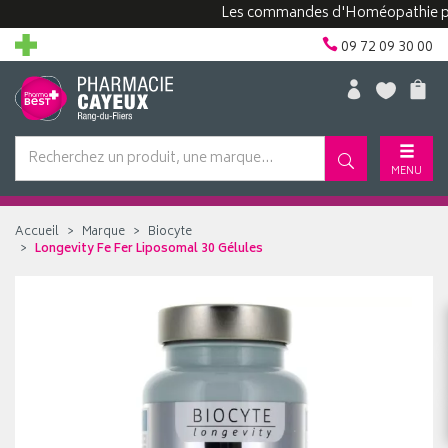
Les commandes d'Homéopathie peuvent
09 72 09 30 00
MENU
Accueil
Marque
Biocyte
Longevity Fe Fer Liposomal 30 Gélules