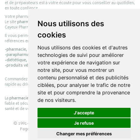
et de préparateurs est à votre écoute pour vous conseiller au quotidien,
en toute confiance.
Votre pharmacie en ligne :
pharmacie-cayeux.fr
Le site
pharmacie-cayeux.fr
est le prolongement digital de la pharmacie
Nous utilisons des
Cayeux Pharmabest Berck-sur-Mer – Rang-du-Fliers.
cookies
Il vous permet de réaliser vos achats en ligne parmi des milliers de
références en :
Nous utilisons des cookies et d'autres
-pharmacie,
-parapharmacie,
technologies de suivi pour améliorer
-diététique,
votre expérience de navigation sur
-produits vétérinaires.
notre site, pour vous montrer un
contenu personnalisé et des publicités
Commandez simplement vos produits en ligne et choisissez le retrait
rapide au drive ou la livraison à domicile, en toute simplicité.
ciblées, pour analyser le trafic de notre
site et pour comprendre la provenance
La
pharmacie Cayeux
s’engage à vous offrir une expérience pratique,
de nos visiteurs.
fiable et sécurisée, en officine comme en ligne, au service de votre
santé et de votre bien-être.
J'accepte
© 1991-2026
PHARMACIE CAYEUX
– Tous droits réservés –
Je refuse
Page mise à jour le 03/08/2026 –
Pharmacie en ligne
Changer mes préférences
Apotekisto