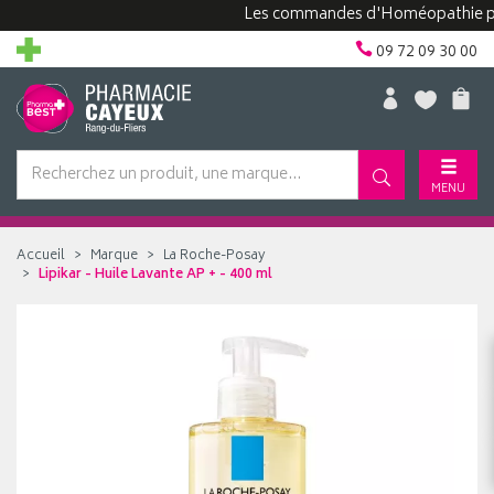
Les commandes d'Homéopathie peuven
09 72 09 30 00
MENU
Accueil
Marque
La Roche-Posay
Lipikar - Huile Lavante AP + - 400 ml