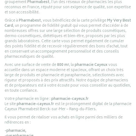
groupement
Pharmabest
, l’un des réseaux de pharmacies les plus
reconnus en France, réputé pour son exigence de qualité, son expertise
et son accessibilité.
Grâce à
Pharmabest
, vous bénéficiez de la carte privilège
My Very Best
Card
, un programme de fidélité gratuit qui vous permet d’accéder à de
nombreuses offres sur une large sélection de produits cosmétiques,
dermo-cosmétiques, diététiques et bien-être, proposés par les plus
grands laboratoires. Cette carte vous permet également de cumuler
des points fidélité et de recevoir régulièrement des bons d’achat, tout
en conservant un accompagnement personnalisé et des conseils
pharmaceutiques de qualité.
Avec une surface de vente de
800 m²
, la
pharmacie Cayeux
vous
accueille dans un espace moderne et spacieux, offrant un choix très
large de produits en pharmacie et parapharmacie, sélectionnés avec
rigueur et proposés à des prix attractifs. Notre équipe de pharmaciens
et de préparateurs est à votre écoute pour vous conseiller au quotidien,
en toute confiance.
Votre pharmacie en ligne :
pharmacie-cayeux.fr
Le site
pharmacie-cayeux.fr
est le prolongement digital de la pharmacie
Cayeux Pharmabest Berck-sur-Mer – Rang-du-Fliers.
Il vous permet de réaliser vos achats en ligne parmi des milliers de
références en :
-pharmacie,