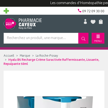
Les commandes d'Homéopathie peuvent p
09 72 09 30 00
MENU
Accueil
Marque
La Roche-Posay
Hyalu B5 Recharge Crème Suractivée Raffermissante, Lissante,
Repulpante 50ml