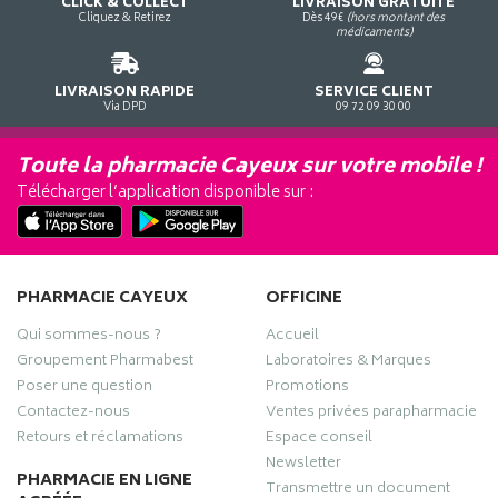
CLICK & COLLECT
LIVRAISON GRATUITE
Cliquez & Retirez
Dès 49€
(hors montant des
médicaments)
LIVRAISON RAPIDE
SERVICE CLIENT
Via DPD
09 72 09 30 00
Toute la pharmacie Cayeux sur votre mobile !
Télécharger l’application disponible sur :
PHARMACIE CAYEUX
OFFICINE
Qui sommes-nous ?
Accueil
Groupement Pharmabest
Laboratoires & Marques
Poser une question
Promotions
Contactez-nous
Ventes privées parapharmacie
Retours et réclamations
Espace conseil
Newsletter
PHARMACIE EN LIGNE
Transmettre un document