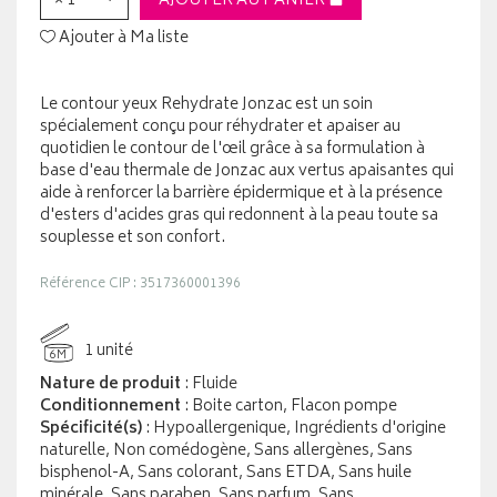
× 1
AJOUTER AU PANIER
Ajouter à Ma liste
Le contour yeux Rehydrate Jonzac est un soin
spécialement conçu pour réhydrater et apaiser au
quotidien le contour de l'œil grâce à sa formulation à
base d'eau thermale de Jonzac aux vertus apaisantes qui
aide à renforcer la barrière épidermique et à la présence
d'esters d'acides gras qui redonnent à la peau toute sa
souplesse et son confort.
Référence CIP : 3517360001396
1 unité
6M
Nature de produit
: Fluide
Conditionnement
: Boite carton, Flacon pompe
Spécificité(s)
: Hypoallergenique, Ingrédients d'origine
naturelle, Non comédogène, Sans allergènes, Sans
bisphenol-A, Sans colorant, Sans ETDA, Sans huile
minérale, Sans paraben, Sans parfum, Sans