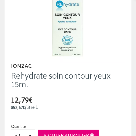
JONZAC
Rehydrate soin contour yeux
15ml
12,79€
852
,
67
€
/
litre
l.
Quantité