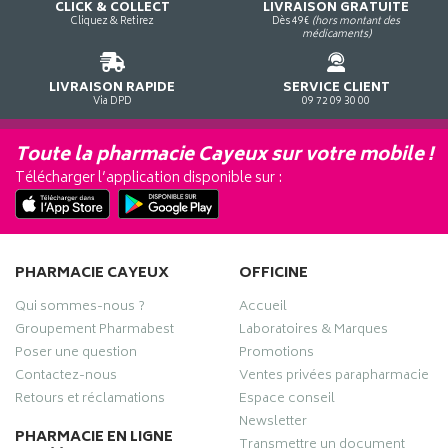
CLICK & COLLECT
LIVRAISON GRATUITE
Cliquez & Retirez
Dès 49€
(hors montant des
médicaments)
LIVRAISON RAPIDE
SERVICE CLIENT
Via DPD
09 72 09 30 00
Toute la pharmacie Cayeux sur votre mobile !
Télécharger l’application disponible sur :
PHARMACIE CAYEUX
OFFICINE
Qui sommes-nous ?
Accueil
Groupement Pharmabest
Laboratoires & Marques
Poser une question
Promotions
Contactez-nous
Ventes privées parapharmacie
Retours et réclamations
Espace conseil
Newsletter
PHARMACIE EN LIGNE
Transmettre un document