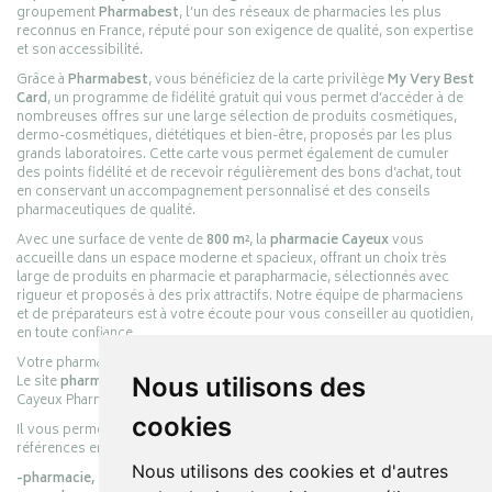
groupement
Pharmabest
, l’un des réseaux de pharmacies les plus
reconnus en France, réputé pour son exigence de qualité, son expertise
et son accessibilité.
Grâce à
Pharmabest
, vous bénéficiez de la carte privilège
My Very Best
Card
, un programme de fidélité gratuit qui vous permet d’accéder à de
nombreuses offres sur une large sélection de produits cosmétiques,
dermo-cosmétiques, diététiques et bien-être, proposés par les plus
grands laboratoires. Cette carte vous permet également de cumuler
des points fidélité et de recevoir régulièrement des bons d’achat, tout
en conservant un accompagnement personnalisé et des conseils
pharmaceutiques de qualité.
Avec une surface de vente de
800 m²
, la
pharmacie Cayeux
vous
accueille dans un espace moderne et spacieux, offrant un choix très
large de produits en pharmacie et parapharmacie, sélectionnés avec
rigueur et proposés à des prix attractifs. Notre équipe de pharmaciens
et de préparateurs est à votre écoute pour vous conseiller au quotidien,
en toute confiance.
Votre pharmacie en ligne :
pharmacie-cayeux.fr
Le site
pharmacie-cayeux.fr
est le prolongement digital de la pharmacie
Nous utilisons des
Cayeux Pharmabest Berck-sur-Mer – Rang-du-Fliers.
cookies
Il vous permet de réaliser vos achats en ligne parmi des milliers de
références en :
Nous utilisons des cookies et d'autres
-pharmacie,