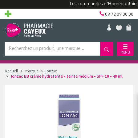
Les commandes d'Homéopathie peuven
09 72 09 30 00
MENU
Accueil
Marque
Jonzac
Jonzac BB crème hydratante - teinte médium - SPF 10 - 40 ml