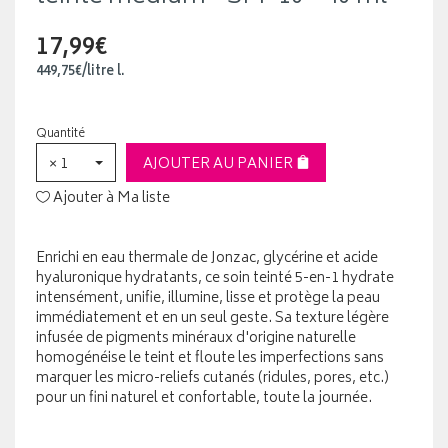
17,99€
449
,
75
€
/
litre
l.
Quantité
× 1
AJOUTER AU PANIER
Ajouter à Ma liste
Enrichi en eau thermale de Jonzac, glycérine et acide
hyaluronique hydratants, ce soin teinté 5-en-1 hydrate
intensément, unifie, illumine, lisse et protège la peau
immédiatement et en un seul geste. Sa texture légère
infusée de pigments minéraux d'origine naturelle
homogénéise le teint et floute les imperfections sans
marquer les micro-reliefs cutanés (ridules, pores, etc.)
pour un fini naturel et confortable, toute la journée.