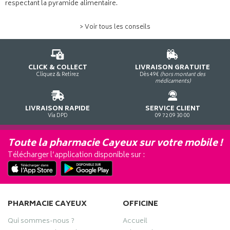
respectant la pyramide alimentaire.
> Voir tous les conseils
CLICK & COLLECT
LIVRAISON GRATUITE
Cliquez & Retirez
Dès 49€
(hors montant des
médicaments)
LIVRAISON RAPIDE
SERVICE CLIENT
Via DPD
09 72 09 30 00
Toute la pharmacie Cayeux sur votre mobile !
Télécharger l’application disponible sur :
PHARMACIE CAYEUX
OFFICINE
Qui sommes-nous ?
Accueil