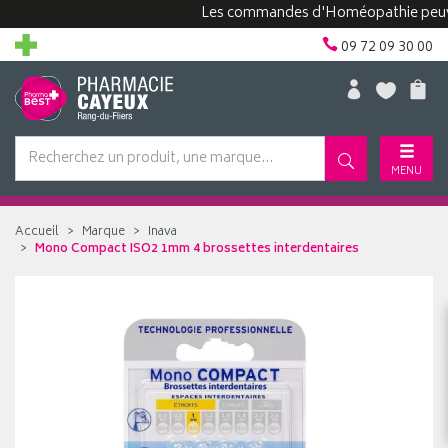
Les commandes d'Homéopathie peuvent pr
09 72 09 30 00
MENU
Accueil
Marque
Inava
Mono Compact ISO2 1mm 4 brossettes interdentaires