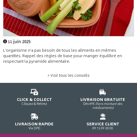
11 juin 2025
L'organisme n'a pas besoin de tous les aliments en mêmes
quantités. Rappel des règles de base pour manger équilibré en
respectant la pyramide alimentaire.
> Voir tous les conseils
CLICK & COLLECT
LIVRAISON GRATUITE
Cliquez & Retirez
Dès 49€
(hors montant des
médicaments)
LIVRAISON RAPIDE
SERVICE CLIENT
Via DPD
09 72 09 30 00