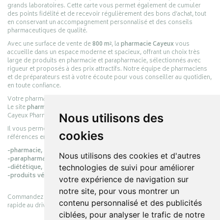
grands laboratoires. Cette carte vous permet également de cumuler
des points fidélité et de recevoir régulièrement des bons d’achat, tout
en conservant un accompagnement personnalisé et des conseils
pharmaceutiques de qualité.
Avec une surface de vente de
800 m²
, la
pharmacie Cayeux
vous
accueille dans un espace moderne et spacieux, offrant un choix très
large de produits en pharmacie et parapharmacie, sélectionnés avec
rigueur et proposés à des prix attractifs. Notre équipe de pharmaciens
et de préparateurs est à votre écoute pour vous conseiller au quotidien,
en toute confiance.
Votre pharmacie en ligne :
pharmacie-cayeux.fr
Le site
pharmacie-cayeux.fr
est le prolongement digital de la pharmacie
Cayeux Pharmabest Berck-sur-Mer – Rang-du-Fliers.
Nous utilisons des
Il vous permet de réaliser vos achats en ligne parmi des milliers de
cookies
références en :
-pharmacie,
Nous utilisons des cookies et d'autres
-parapharmacie,
-diététique,
technologies de suivi pour améliorer
-produits vétérinaires.
votre expérience de navigation sur
notre site, pour vous montrer un
Commandez simplement vos produits en ligne et choisissez le retrait
contenu personnalisé et des publicités
rapide au drive ou la livraison à domicile, en toute simplicité.
ciblées, pour analyser le trafic de notre