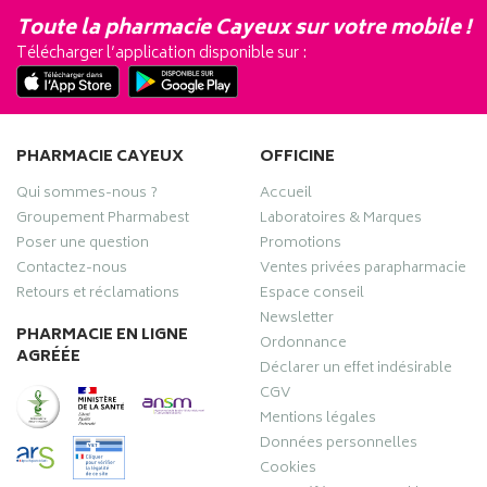
Toute la pharmacie Cayeux sur votre mobile !
Télécharger l’application disponible sur :
PHARMACIE CAYEUX
OFFICINE
Qui sommes-nous ?
Accueil
Groupement Pharmabest
Laboratoires & Marques
Poser une question
Promotions
Contactez-nous
Ventes privées parapharmacie
Retours et réclamations
Espace conseil
Newsletter
PHARMACIE EN LIGNE
Ordonnance
AGRÉÉE
Déclarer un effet indésirable
CGV
Mentions légales
Données personnelles
Cookies