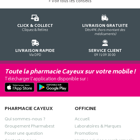
> Voir tous les conseils
CLICK & COLLECT
LIVRAISON GRATUITE
Cliquez & Retirez
Dès 49€
(hors montant des
médicaments)
LIVRAISON RAPIDE
SERVICE CLIENT
Via DPD
09 72 09 30 00
Toute la pharmacie Cayeux sur votre mobile !
Télécharger l’application disponible sur :
PHARMACIE CAYEUX
OFFICINE
Qui sommes-nous ?
Accueil
Groupement Pharmabest
Laboratoires & Marques
Poser une question
Promotions