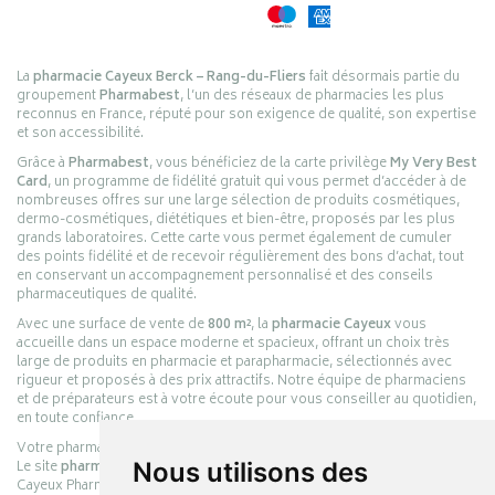
La
pharmacie Cayeux Berck – Rang-du-Fliers
fait désormais partie du
groupement
Pharmabest
, l’un des réseaux de pharmacies les plus
reconnus en France, réputé pour son exigence de qualité, son expertise
et son accessibilité.
Grâce à
Pharmabest
, vous bénéficiez de la carte privilège
My Very Best
Card
, un programme de fidélité gratuit qui vous permet d’accéder à de
nombreuses offres sur une large sélection de produits cosmétiques,
dermo-cosmétiques, diététiques et bien-être, proposés par les plus
grands laboratoires. Cette carte vous permet également de cumuler
des points fidélité et de recevoir régulièrement des bons d’achat, tout
en conservant un accompagnement personnalisé et des conseils
pharmaceutiques de qualité.
Avec une surface de vente de
800 m²
, la
pharmacie Cayeux
vous
accueille dans un espace moderne et spacieux, offrant un choix très
large de produits en pharmacie et parapharmacie, sélectionnés avec
rigueur et proposés à des prix attractifs. Notre équipe de pharmaciens
et de préparateurs est à votre écoute pour vous conseiller au quotidien,
en toute confiance.
Votre pharmacie en ligne :
pharmacie-cayeux.fr
Le site
pharmacie-cayeux.fr
est le prolongement digital de la pharmacie
Nous utilisons des
Cayeux Pharmabest Berck-sur-Mer – Rang-du-Fliers.