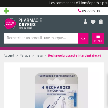
Les commandes d'Homéopathie peuvent p
09 72 09 30 00
MENU
Accueil
Marque
Inava
Recharge brossette interdentaire x4