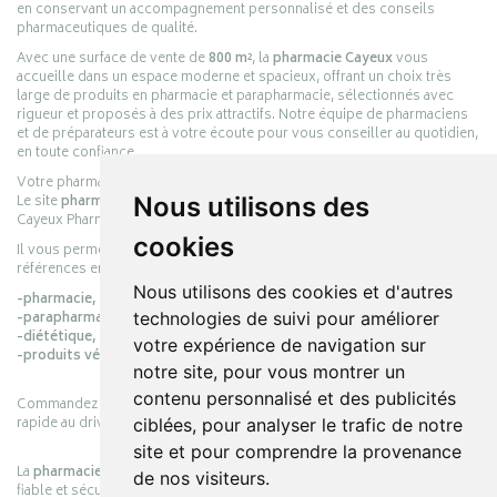
en conservant un accompagnement personnalisé et des conseils
pharmaceutiques de qualité.
Avec une surface de vente de
800 m²
, la
pharmacie Cayeux
vous
accueille dans un espace moderne et spacieux, offrant un choix très
large de produits en pharmacie et parapharmacie, sélectionnés avec
rigueur et proposés à des prix attractifs. Notre équipe de pharmaciens
et de préparateurs est à votre écoute pour vous conseiller au quotidien,
en toute confiance.
Votre pharmacie en ligne :
pharmacie-cayeux.fr
Le site
pharmacie-cayeux.fr
est le prolongement digital de la pharmacie
Nous utilisons des
Cayeux Pharmabest Berck-sur-Mer – Rang-du-Fliers.
cookies
Il vous permet de réaliser vos achats en ligne parmi des milliers de
références en :
Nous utilisons des cookies et d'autres
-pharmacie,
-parapharmacie,
technologies de suivi pour améliorer
-diététique,
votre expérience de navigation sur
-produits vétérinaires.
notre site, pour vous montrer un
contenu personnalisé et des publicités
Commandez simplement vos produits en ligne et choisissez le retrait
rapide au drive ou la livraison à domicile, en toute simplicité.
ciblées, pour analyser le trafic de notre
site et pour comprendre la provenance
La
pharmacie Cayeux
s’engage à vous offrir une expérience pratique,
de nos visiteurs.
fiable et sécurisée, en officine comme en ligne, au service de votre