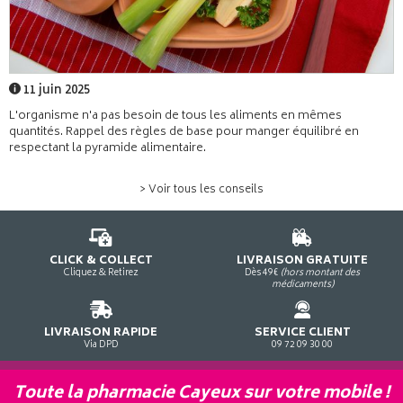
11 juin 2025
L'organisme n'a pas besoin de tous les aliments en mêmes
quantités. Rappel des règles de base pour manger équilibré en
respectant la pyramide alimentaire.
> Voir tous les conseils
CLICK & COLLECT
LIVRAISON GRATUITE
Cliquez & Retirez
Dès 49€
(hors montant des
médicaments)
LIVRAISON RAPIDE
SERVICE CLIENT
Via DPD
09 72 09 30 00
Toute la pharmacie Cayeux sur votre mobile !