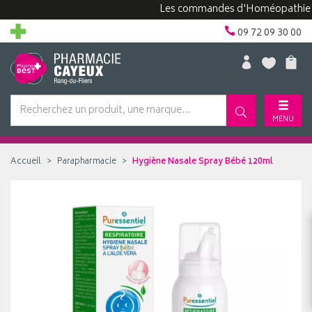
Les commandes d'Homéopathie peuve
09 72 09 30 00
MENU
Accueil
Parapharmacie
Hygiène Nasale Spray Bébé 120ml