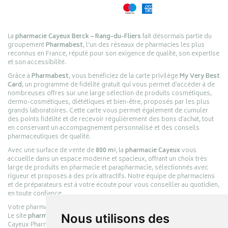
La
pharmacie Cayeux Berck – Rang-du-Fliers
fait désormais partie du
groupement
Pharmabest
, l’un des réseaux de pharmacies les plus
reconnus en France, réputé pour son exigence de qualité, son expertise
et son accessibilité.
Grâce à
Pharmabest
, vous bénéficiez de la carte privilège
My Very Best
Card
, un programme de fidélité gratuit qui vous permet d’accéder à de
nombreuses offres sur une large sélection de produits cosmétiques,
dermo-cosmétiques, diététiques et bien-être, proposés par les plus
grands laboratoires. Cette carte vous permet également de cumuler
des points fidélité et de recevoir régulièrement des bons d’achat, tout
en conservant un accompagnement personnalisé et des conseils
pharmaceutiques de qualité.
Avec une surface de vente de
800 m²
, la
pharmacie Cayeux
vous
accueille dans un espace moderne et spacieux, offrant un choix très
large de produits en pharmacie et parapharmacie, sélectionnés avec
rigueur et proposés à des prix attractifs. Notre équipe de pharmaciens
et de préparateurs est à votre écoute pour vous conseiller au quotidien,
en toute confiance.
Votre pharmacie en ligne :
pharmacie-cayeux.fr
Le site
pharmacie-cayeux.fr
est le prolongement digital de la pharmacie
Nous utilisons des
Cayeux Pharmabest Berck-sur-Mer – Rang-du-Fliers.