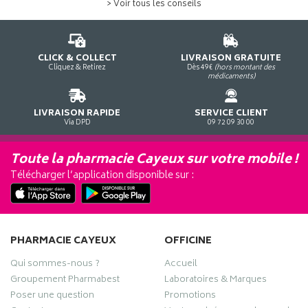
> Voir tous les conseils
CLICK & COLLECT
LIVRAISON GRATUITE
Cliquez & Retirez
Dès 49€
(hors montant des
médicaments)
LIVRAISON RAPIDE
SERVICE CLIENT
Via DPD
09 72 09 30 00
Toute la pharmacie Cayeux sur votre mobile !
Télécharger l’application disponible sur :
PHARMACIE CAYEUX
OFFICINE
Qui sommes-nous ?
Accueil
Groupement Pharmabest
Laboratoires & Marques
Poser une question
Promotions