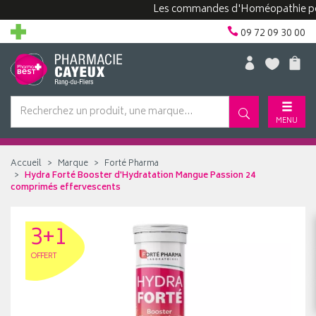
Les commandes d'Homéopathie peuvent 
09 72 09 30 00
MENU
Accueil
Marque
Forté Pharma
Hydra Forté Booster d'Hydratation Mangue Passion 24
comprimés effervescents
3+1
OFFERT