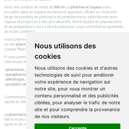
Avec une surface de vente de
800 m²
, la
pharmacie Cayeux
vous
accueille dans un espace moderne et spacieux, offrant un choix très
large de produits en pharmacie et parapharmacie, sélectionnés avec
rigueur et proposés à des prix attractifs. Notre équipe de pharmaciens
et de préparateurs est à votre écoute pour vous conseiller au quotidien,
en toute confiance.
Votre pharmacie en ligne :
pharmacie-cayeux.fr
Le site
pharmacie-cayeux.fr
est le prolongement digital de la pharmacie
Nous utilisons des
Cayeux Pharmabest Berck-sur-Mer – Rang-du-Fliers.
cookies
Il vous permet de réaliser vos achats en ligne parmi des milliers de
références en :
Nous utilisons des cookies et d'autres
-pharmacie,
-parapharmacie,
technologies de suivi pour améliorer
-diététique,
votre expérience de navigation sur
-produits vétérinaires.
notre site, pour vous montrer un
contenu personnalisé et des publicités
Commandez simplement vos produits en ligne et choisissez le retrait
rapide au drive ou la livraison à domicile, en toute simplicité.
ciblées, pour analyser le trafic de notre
site et pour comprendre la provenance
La
pharmacie Cayeux
s’engage à vous offrir une expérience pratique,
de nos visiteurs.
fiable et sécurisée, en officine comme en ligne, au service de votre
santé et de votre bien-être.
J'accepte