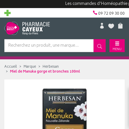
Les commandes d'Homéopathie peuve
09 72 09 30 00
MENU
Accueil
Marque
Herbesan
Miel de Manuka gorge et bronches 100ml