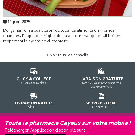
11 juin 2025
L'organisme n'a pas besoin de tous les aliments en mêmes
quantités. Rappel des règles de base pour manger équilibré en
respectant la pyramide alimentaire.
> Voir tous les conseils
CLICK & COLLECT
LIVRAISON GRATUITE
Cliquez & Retirez
Dès 49€
(hors montant des
médicaments)
LIVRAISON RAPIDE
SERVICE CLIENT
Via DPD
09 72 09 30 00
Toute la pharmacie Cayeux sur votre mobile !
Télécharger l’application disponible sur :