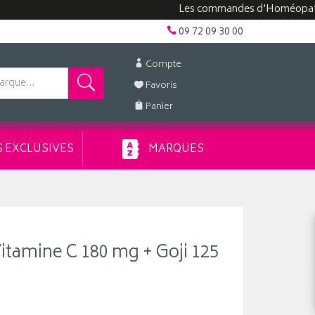
Les commandes d'Homéopathie peuve
09 72 09 30 00
Compte
Favoris
Panier
 EXCLUSIVES
MARQUES
itamine C 180 mg + Goji 125
s