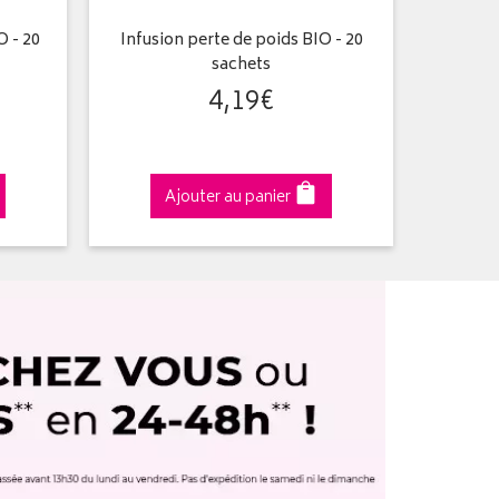
O - 20
Infusion perte de poids BIO - 20
Infusion
sachets
4
,
19
€
Ajouter au panier
A