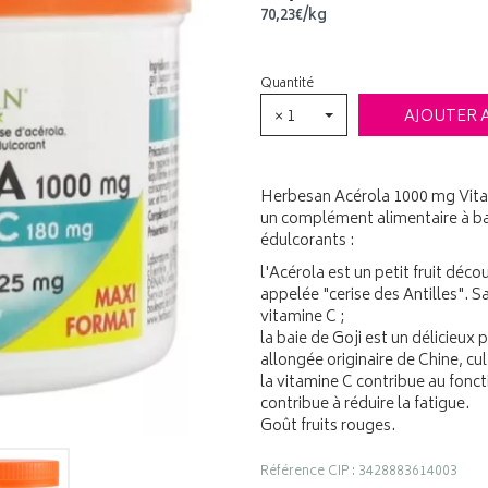
70
,
23
€
/kg
Quantité
× 1
AJOUTER 
Herbesan Acérola 1000 mg Vita
un complément alimentaire à ba
édulcorants :
l'Acérola est un petit fruit d
appelée "cerise des Antilles". S
vitamine C ;
la baie de Goji est un délicieux 
allongée originaire de Chine, cul
la vitamine C contribue au fon
contribue à réduire la fatigue.
Goût fruits rouges.
Référence CIP : 3428883614003