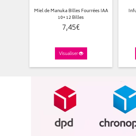
20 sachets
Miel de Manuka Billes Fourrées IAA
Inf
10+ 12 Billes
7
,
45
€
Visualiser