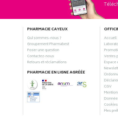
Téléch
PHARMACIE CAYEUX
OFFICI
Qui sommes-nous ?
Accueil
Groupement Pharmabest
Laborat
Poser une question
Promoti
Contactez-nous
Ventes 
Retours et réclamations
Espace 
Newslet
PHARMACIE EN LIGNE AGRÉÉE
Ordonn
Déclarer
CGV
Mentions
Données
Cookies
Mes pré