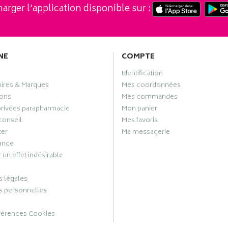
arger l’application disponible sur :
NE
COMPTE
Identification
oires & Marques
Mes coordonnées
ons
Mes commandes
privées parapharmacie
Mon panier
conseil
Mes favoris
ter
Ma messagerie
ance
 un effet indésirable
 légales
 personnelles
férences Cookies