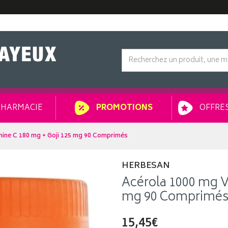
HARMACIE
OFFRES
PROMOTIONS
mine C 180 mg + Goji 125 mg 90 Comprimés
HERBESAN
Acérola 1000 mg V
mg 90 Comprimé
15,45€