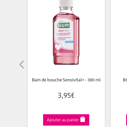
 Plaque
Bain de bouche Sensivital+ - 300 ml
Br
més
3
,
95
€
Ajouter au panier