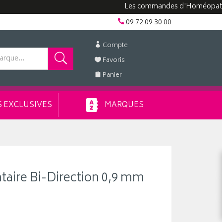
Les commandes d'Homéopathie peuve
09 72 09 30 00
Compte
Favoris
Panier
 EXCLUSIVES
MARQUES
ntaire Bi-Direction 0,9 mm