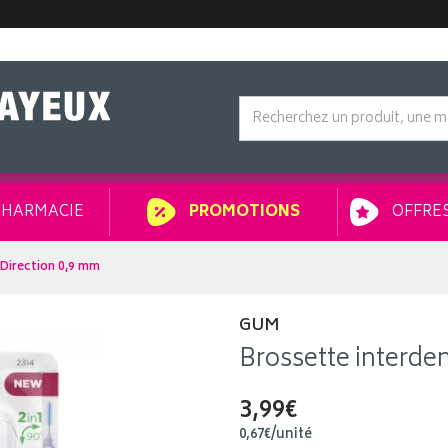
HARMACIE
OFFRES
PROMOTIONS
-Direction 0,9 mm
GUM
Brossette interde
3,99€
0
,
67
€
/unité