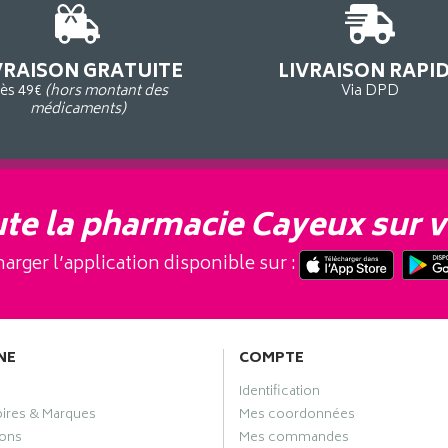
VRAISON GRATUITE
LIVRAISON RAPI
ès 49€
(hors montant des
Via DPD
médicaments)
te la pharmacie Cayeux sur v
arger l’application disponible sur :
NE
COMPTE
Identification
oires & Marques
Mes coordonnées
ons
Mes commandes