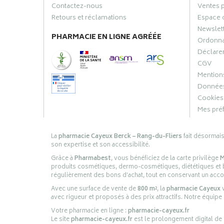
Contactez-nous
Ventes 
Retours et réclamations
Espace 
Newslet
PHARMACIE EN LIGNE AGRÉÉE
Ordonn
Déclarer
CGV
Mentions
Données
Cookies
Mes pré
La
pharmacie Cayeux Berck – Rang-du-Fliers
fait désormai
son expertise et son accessibilité.
Grâce à
Pharmabest
, vous bénéficiez de la carte privilège
M
produits cosmétiques, dermo-cosmétiques, diététiques et bi
régulièrement des bons d’achat, tout en conservant un ac
Avec une surface de vente de
800 m²
, la
pharmacie Cayeux
v
avec rigueur et proposés à des prix attractifs. Notre équipe
Votre pharmacie en ligne :
pharmacie-cayeux.fr
Le site
pharmacie-cayeux.fr
est le prolongement digital de