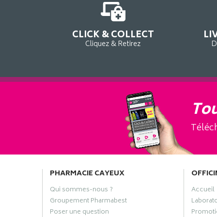
CLICK & COLLECT
LI
Cliquez & Retirez
D
Tou
Téléch
PHARMACIE CAYEUX
OFFICI
Qui sommes-nous ?
Accueil
Groupement Pharmabest
Laborat
Poser une question
Promoti