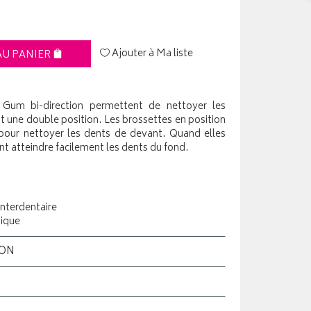
Ajouter à Ma liste
AU PANIER
s Gum bi-direction permettent de nettoyer les
nt une double position. Les brossettes en position
pour nettoyer les dents de devant. Quand elles
ent atteindre facilement les dents du fond.
interdentaire
tique
ION