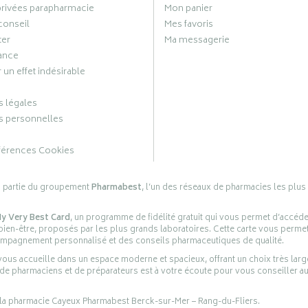
privées parapharmacie
Mon panier
conseil
Mes favoris
ter
Ma messagerie
ance
 un effet indésirable
 légales
 personnelles
férences Cookies
s partie du groupement
Pharmabest
, l’un des réseaux de pharmacies les plus
y Very Best Card
, un programme de fidélité gratuit qui vous permet d’accéd
en-être, proposés par les plus grands laboratoires. Cette carte vous permet
compagnement personnalisé et des conseils pharmaceutiques de qualité.
ous accueille dans un espace moderne et spacieux, offrant un choix très lar
 de pharmaciens et de préparateurs est à votre écoute pour vous conseiller au
 la pharmacie Cayeux Pharmabest Berck-sur-Mer – Rang-du-Fliers.