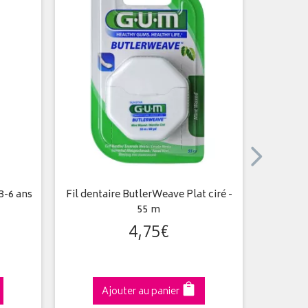
3-6 ans
Fil dentaire ButlerWeave Plat ciré -
Bi-dir
55 m
4
,
75
€
Ajouter au panier
A