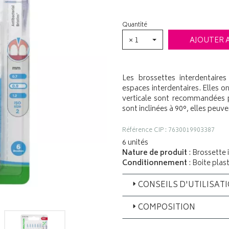
Quantité
× 1
AJOUTER 
Les brossettes interdentaire
espaces interdentaires. Elles o
verticale sont recommandées 
sont inclinées à 90°, elles peuv
Référence CIP : 7630019903387
6 unités
Nature de produit
: Brossette 
Conditionnement
: Boite plas
CONSEILS D'UTILISAT
COMPOSITION