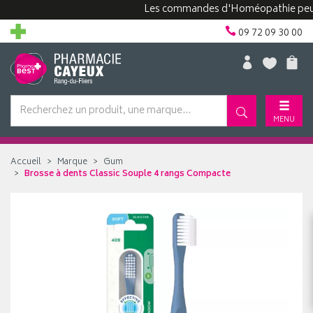
Les commandes d'Homéopathie peuvent p
09 72 09 30 00
MENU
Accueil
Marque
Gum
Brosse à dents Classic Souple 4 rangs Compacte