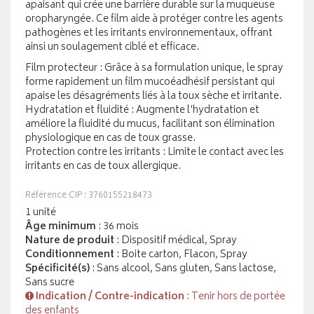
apaisant qui crée une barrière durable sur la muqueuse
oropharyngée. Ce film aide à protéger contre les agents
pathogènes et les irritants environnementaux, offrant
ainsi un soulagement ciblé et efficace.
Film protecteur : Grâce à sa formulation unique, le spray
forme rapidement un film mucoéadhésif persistant qui
apaise les désagréments liés à la toux sèche et irritante.
Hydratation et fluidité : Augmente l'hydratation et
améliore la fluidité du mucus, facilitant son élimination
physiologique en cas de toux grasse.
Protection contre les irritants : Limite le contact avec les
irritants en cas de toux allergique.
Référence CIP : 3760155218473
1 unité
Âge minimum
: 36 mois
Nature de produit
: Dispositif médical, Spray
Conditionnement
: Boite carton, Flacon, Spray
Spécificité(s)
: Sans alcool, Sans gluten, Sans lactose,
Sans sucre
Indication / Contre-indication
: Tenir hors de portée
des enfants