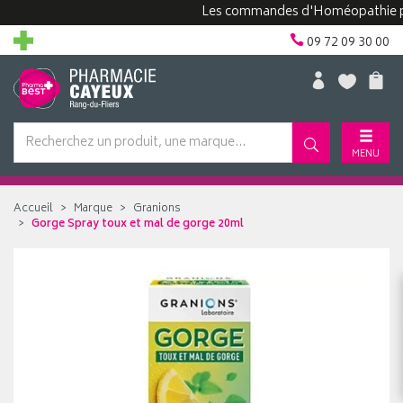
Les commandes d'Homéopathie peuvent
09 72 09 30 00
MENU
Accueil
Marque
Granions
Gorge Spray toux et mal de gorge 20ml