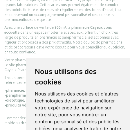
dermo-cosmétiques, diététiques et bien-être, proposés par les plus
grands laboratoires. Cette carte vous permet également de cumuler
des points fidélité et de recevoir régulièrement des bons d’achat, tout
en conservant un accompagnement personnalisé et des conseils
pharmaceutiques de qualité.
Avec une surface de vente de
800 m²
, la
pharmacie Cayeux
vous
accueille dans un espace moderne et spacieux, offrant un choix très
large de produits en pharmacie et parapharmacie, sélectionnés avec
rigueur et proposés à des prix attractifs. Notre équipe de pharmaciens
et de préparateurs est à votre écoute pour vous conseiller au quotidien,
en toute confiance.
Votre pharmacie en ligne :
pharmacie-cayeux.fr
Le site
pharmacie-cayeux.fr
est le prolongement digital de la pharmacie
Cayeux Pharmabest Berck-sur-Mer – Rang-du-Fliers.
Nous utilisons des
Il vous permet de réaliser vos achats en ligne parmi des milliers de
cookies
références en :
-pharmacie,
Nous utilisons des cookies et d'autres
-parapharmacie,
-diététique,
technologies de suivi pour améliorer
-produits vétérinaires.
votre expérience de navigation sur
notre site, pour vous montrer un
Commandez simplement vos produits en ligne et choisissez le retrait
contenu personnalisé et des publicités
rapide au drive ou la livraison à domicile, en toute simplicité.
ciblées, pour analyser le trafic de notre