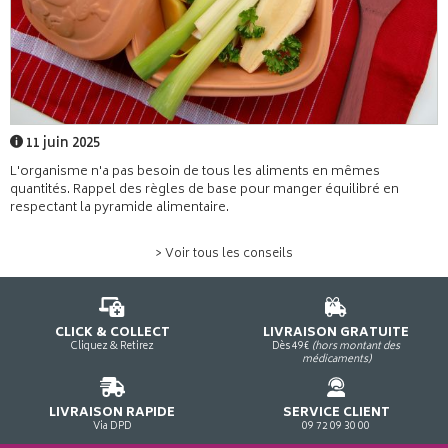
11 juin 2025
L'organisme n'a pas besoin de tous les aliments en mêmes
quantités. Rappel des règles de base pour manger équilibré en
respectant la pyramide alimentaire.
> Voir tous les conseils
CLICK & COLLECT
LIVRAISON GRATUITE
Cliquez & Retirez
Dès 49€
(hors montant des
médicaments)
LIVRAISON RAPIDE
SERVICE CLIENT
Via DPD
09 72 09 30 00