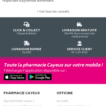
respectant la pyramide alimentaire.
> Voir tous les conseils
CLICK & COLLECT
LIVRAISON GRATUITE
Cliquez & Retirez
Dès 49€
(hors montant des
médicaments)
LIVRAISON RAPIDE
SERVICE CLIENT
Via DPD
09 72 09 30 00
Toute la pharmacie Cayeux sur votre mobile !
Télécharger l’application disponible sur :
PHARMACIE CAYEUX
OFFICINE
Qui sommes-nous ?
Accueil