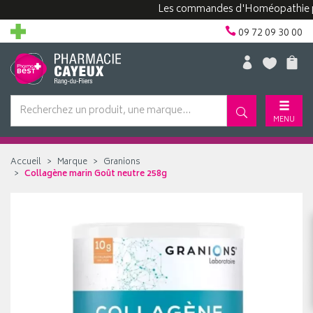
Les commandes d'Homéopathie peuven
09 72 09 30 00
MENU
Accueil
Marque
Granions
Collagène marin Goût neutre 258g