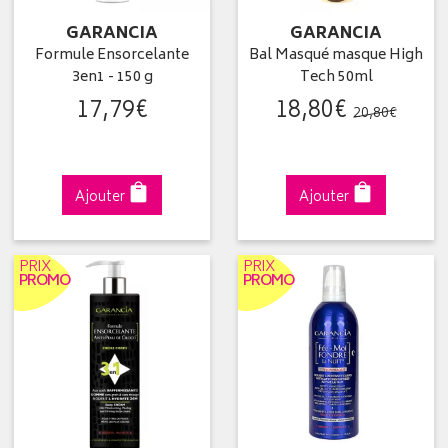
GARANCIA
GARANCIA
Formule Ensorcelante
Bal Masqué masque High
3en1 - 150 g
Tech 50ml
17
,
79
€
18
,
80
€
20
,
80
€
Ajouter
Ajouter
PRIX
PRIX
PROMO
PROMO