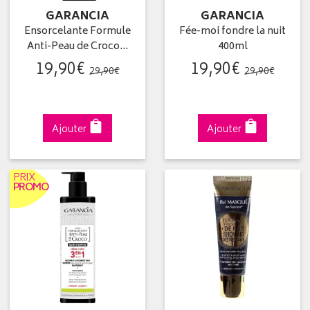
GARANCIA
GARANCIA
Ensorcelante Formule
Fée-moi fondre la nuit
Anti-Peau de Croco…
400ml
19
,
90
€
19
,
90
€
29
,
90
€
29
,
90
€
Ajouter
Ajouter
PRIX
PROMO