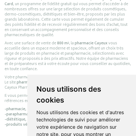
Card
, un programme de fidélité gratuit qui vous permet d’accéder à de
nombreuses offres sur une large sélection de produits cosmétiques,
dermo-cosmétiques, diététiques et bien-être, proposés par les plus
grands laboratoires. Cette carte vous permet également de cumuler
des points fidélité et de recevoir régulièrement des bons d’achat, tout
en conservant un accompagnement personnalisé et des conseils
pharmaceutiques de qualité.
Avec une surface de vente de
800 m²
, la
pharmacie Cayeux
vous
accueille dans un espace moderne et spacieux, offrant un choix très
large de produits en pharmacie et parapharmacie, sélectionnés avec
rigueur et proposés à des prix attractifs. Notre équipe de pharmaciens
et de préparateurs est à votre écoute pour vous conseiller au quotidien,
en toute confiance.
Votre pharmacie en ligne :
pharmacie-cayeux.fr
Le site
pharmacie-cayeux.fr
est le prolongement digital de la pharmacie
Nous utilisons des
Cayeux Pharmabest Berck-sur-Mer – Rang-du-Fliers.
Il vous permet de réaliser vos achats en ligne parmi des milliers de
cookies
références en :
-pharmacie,
Nous utilisons des cookies et d'autres
-parapharmacie,
technologies de suivi pour améliorer
-diététique,
-produits vétérinaires.
votre expérience de navigation sur
notre site, pour vous montrer un