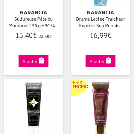
GARANCIA
GARANCIA
Sulfureuse Pâte du
Brume Lactée Fraicheur
Marabout 150 g + 30 %…
Express Sun Repair…
15
,
40
€
16
,
99
€
22
,
40
€
Ajouter
Ajouter
PRIX
PROMO