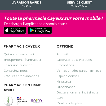
LIVRAISON RAPIDE
SERVICE CLIENT
Via DPD
09 72 09 30 00
Toute la pharmacie Cayeux sur votre mobile !
Télécharger l’application disponible sur :
PHARMACIE CAYEUX
OFFICINE
Qui sommes-nous ?
Accueil
Groupement Pharmabest
Laboratoires & Marques
Poser une question
Promotions
Contactez-nous
Ventes privées parapharmacie
Retours et réclamations
Espace conseil
Newsletter
PHARMACIE EN LIGNE
Ordonnance
AGRÉÉE
Déclarer un effet indésirable
CGV
Mentions légales