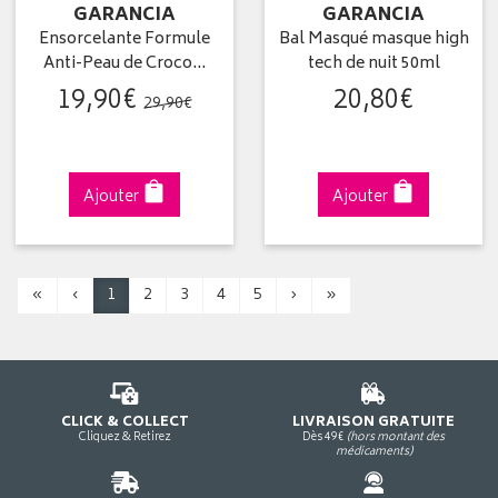
GARANCIA
GARANCIA
Ensorcelante Formule
Bal Masqué masque high
Anti-Peau de Croco…
tech de nuit 50ml
19
,
90
€
20
,
80
€
29
,
90
€
Ajouter
Ajouter
«
‹
1
2
3
4
5
›
»
CLICK & COLLECT
LIVRAISON GRATUITE
Cliquez & Retirez
Dès 49€
(hors montant des
médicaments)