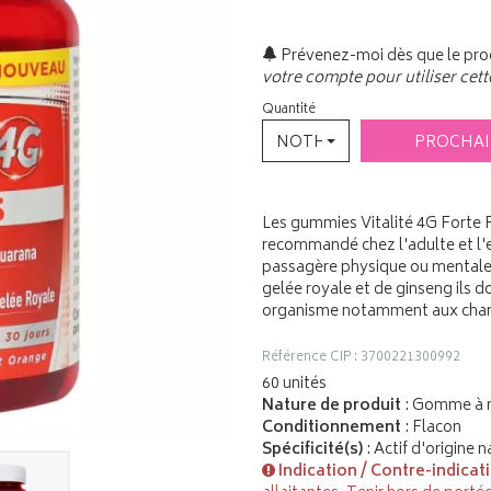
Prévenez-moi dès que le prod
votre compte pour utiliser cett
Quantité
NOTHING SELECTED
PROCHA
Les gummies Vitalité 4G Forte
recommandé chez l'adulte et l'e
passagère physique ou mentale
gelée royale et de ginseng ils 
organisme notamment aux chan
Référence CIP : 3700221300992
60 unités
Nature de produit
: Gomme à 
Conditionnement
: Flacon
Spécificité(s)
: Actif d'origine n
Indication / Contre-indicat