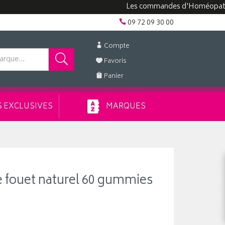
Les commandes d'Homéopathie peuven
09 72 09 30 00
Compte
Favoris
Panier
 EXCLUSIVES
MARQUES
de fouet naturel 60 gummies