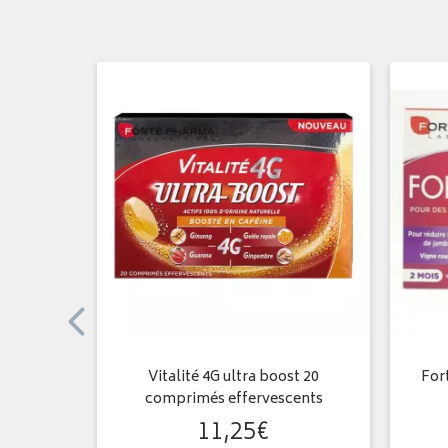
élules
Vitalité 4G ultra boost 20
For
comprimés effervescents
11
,
25
€