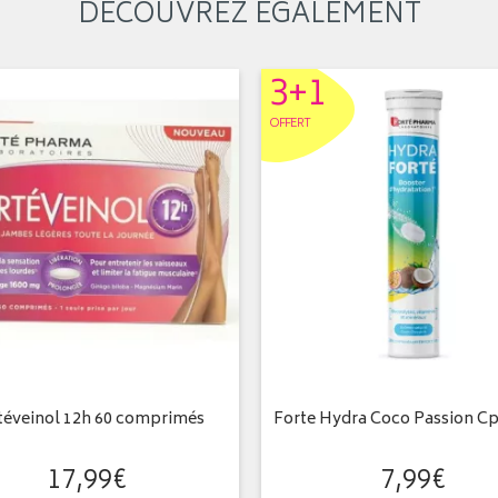
DÉCOUVREZ ÉGALEMENT
3+1
OFFERT
téveinol 12h 60 comprimés
Forte Hydra Coco Passion Cpr
17
,
99
€
7
,
99
€