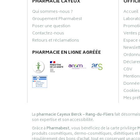
PHARMACIE CAYEUX
OFFICI
Qui sommes-nous ?
Accueil
Groupement Pharmabest
Laborat
Poser une question
Promoti
Contactez-nous
Ventes 
Retours et réclamations
Espace 
Newslet
PHARMACIE EN LIGNE AGRÉÉE
Ordonn
Déclarer
CGV
Mentions
Données
Cookies
Mes pré
La
pharmacie Cayeux Berck – Rang-du-Fliers
fait désormai
son expertise et son accessibilité.
Grâce à
Pharmabest
, vous bénéficiez de la carte privilège
M
produits cosmétiques, dermo-cosmétiques, diététiques et bi
régulièrement des bons d’achat, tout en conservant un ac