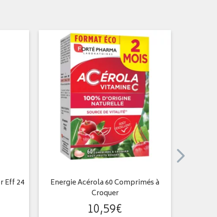
 Eff 24
Energie Acérola 60 Comprimés à
Acérola 
Croquer
10
,
59
€