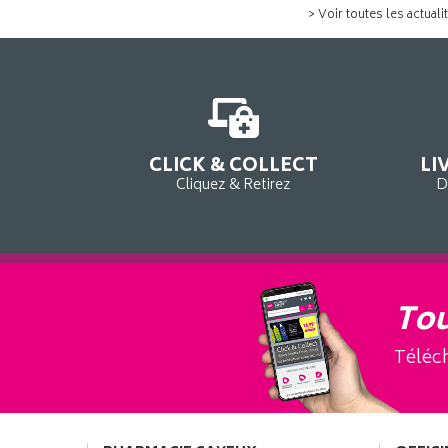
> Voir toutes les actuali
CLICK & COLLECT
LI
Cliquez & Retirez
D
Tou
Téléch