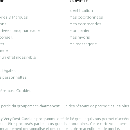
NE
COMPTE
Identification
oires & Marques
Mes coordonnées
ons
Mes commandes
privées parapharmacie
Mon panier
conseil
Mes favoris
ter
Ma messagerie
ance
 un effet indésirable
 légales
 personnelles
férences Cookies
s partie du groupement
Pharmabest
, l’un des réseaux de pharmacies les plus
y Very Best Card
, un programme de fidélité gratuit qui vous permet d’accéd
en-être, proposés par les plus grands laboratoires. Cette carte vous permet
compagnement personnalisé et des conseils pharmaceutiques de qualité.