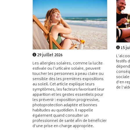
15 ju
29 juillet 2026
L’alcoo
festifs 
Les allergies solaires, comme la lucite
dépend
estivale ou l’urticaire solaire, peuvent
conséqu
toucher les personnes à peau claire ou
sociale
sensible dès les premières expositions
d’en re
au soleil. Cet article explique leurs
de l’ai
symptômes, les facteurs favorisant leur
apparition et les gestes essentiels pour
les prévenir : exposition progressive,
photoprotection adaptée et bonnes
habitudes au quotidien. Il rappelle
également quand consulter un
professionnel de santé afin de bénéficier
d’une prise en charge appropriée.