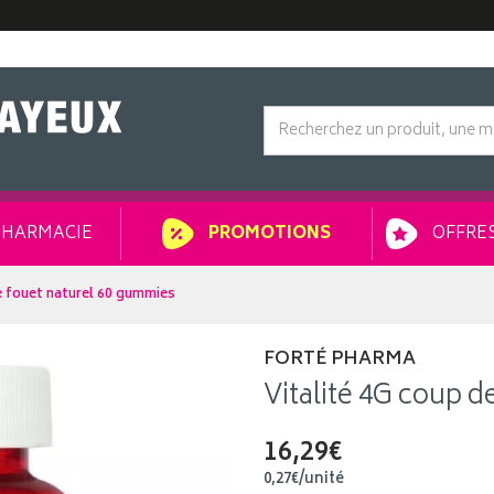
HARMACIE
OFFRES
PROMOTIONS
e fouet naturel 60 gummies
FORTÉ PHARMA
Vitalité 4G coup 
16,29€
0
,
27
€
/unité