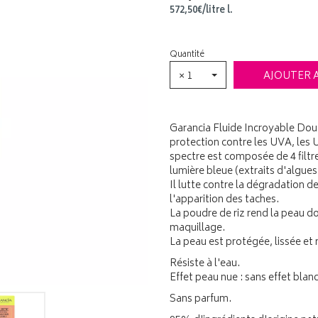
572
,
50
€
/
litre
l.
Quantité
× 1
AJOUTER 
Garancia Fluide Incroyable Douc
protection contre les UVA, les 
spectre est composée de 4 filtr
lumière bleue (extraits d'algue
Il lutte contre la dégradation de
l'apparition des taches.
La poudre de riz rend la peau d
maquillage.
La peau est protégée, lissée et
Résiste à l'eau.
Effet peau nue : sans effet blanc
Sans parfum.