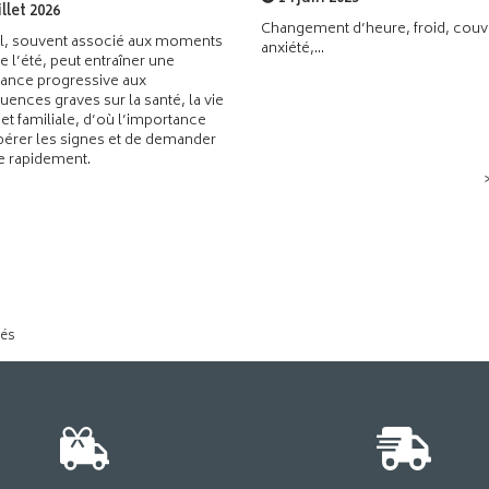
illet 2026
Changement d’heure, froid, couvr
l, souvent associé aux moments
anxiété,...
de l’été, peut entraîner une
ance progressive aux
ences graves sur la santé, la vie
 et familiale, d’où l’importance
pérer les signes et de demander
de rapidement.
tés