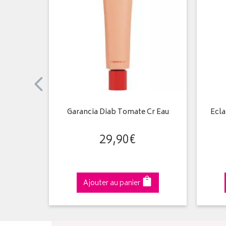
i-Peau de
Garancia Diab Tomate Cr Eau
Ecla
l
29
,
90
€
€
Ajouter au panier