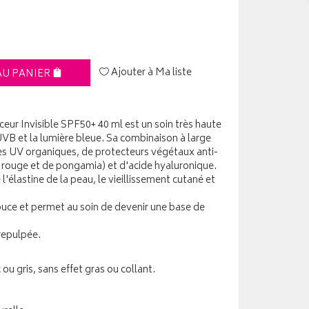
Ajouter à Ma liste
AU PANIER
eur Invisible SPF50+ 40 ml est un soin très haute
UVB et la lumière bleue. Sa combinaison à large
es UV organiques, de protecteurs végétaux anti-
s rouge et de pongamia) et d'acide hyaluronique.
 l'élastine de la peau, le vieillissement cutané et
ouce et permet au soin de devenir une base de
 repulpée.
 ou gris, sans effet gras ou collant.