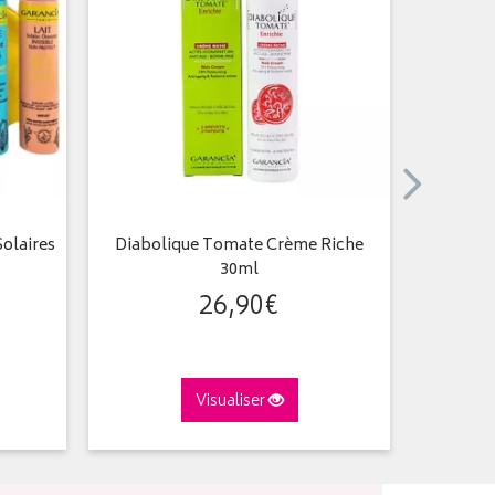
olaires
Diabolique Tomate Crème Riche
Marabou
30ml
26
,
90
€
Visualiser
A