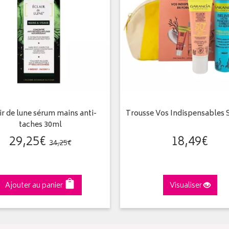
ir de lune sérum mains anti-
Trousse Vos Indispensables S
taches 30ml
29
,
25
€
18
,
49
€
34
,
25
€
Ajouter au panier
Visualiser