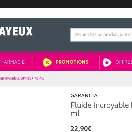
HARMACIE
OFFRES
PROMOTIONS
ur Invisible SPF50+ 40 ml
GARANCIA
Fluide Incroyable
ml
22,90€