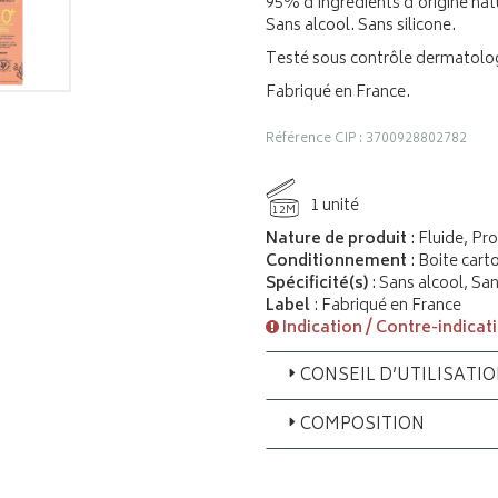
95% d'ingrédients d'origine natu
Sans alcool. Sans silicone.
Testé sous contrôle dermatolo
Fabriqué en France.
Référence CIP : 3700928802782
1 unité
12M
Nature de produit
: Fluide, Pro
Conditionnement
: Boite cart
Spécificité(s)
: Sans alcool, Sa
Label
: Fabriqué en France
Indication / Contre-indicat
CONSEIL D’UTILISATI
COMPOSITION