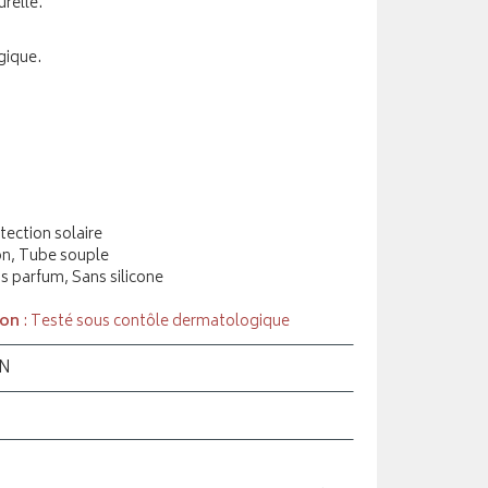
relle.
gique.
tection solaire
on, Tube souple
ns parfum, Sans silicone
ion
: Testé sous contôle dermatologique
ON