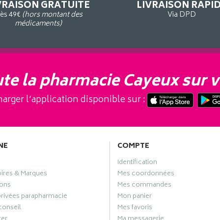
VRAISON GRATUITE
LIVRAISON RAPI
ès 49€
(hors montant des
Via DPD
médicaments)
te la pharmacie Cayeux sur v
arger l’application disponible sur :
NE
COMPTE
Identification
oires & Marques
Mes coordonnées
ons
Mes commandes
privées parapharmacie
Mon panier
conseil
Mes favoris
ter
Ma messagerie