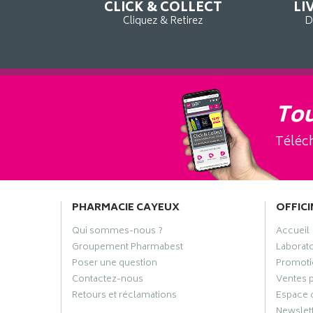
CLICK & COLLECT
LI
Cliquez & Retirez
D
Tou
Téléch
PHARMACIE CAYEUX
OFFICI
Qui sommes-nous ?
Accueil
Groupement Pharmabest
Laborat
Poser une question
Promoti
Contactez-nous
Ventes 
Retours et réclamations
Espace 
Newslet