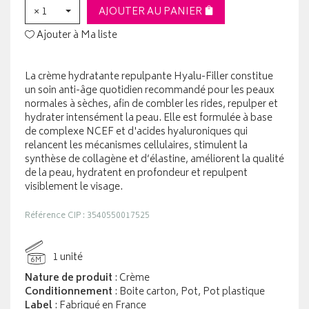
× 1
AJOUTER AU PANIER
Ajouter à Ma liste
La crème hydratante repulpante Hyalu-Filler constitue
un soin anti-âge quotidien recommandé pour les peaux
normales à sèches, afin de combler les rides, repulper et
hydrater intensément la peau. Elle est formulée à base
de complexe NCEF et d'acides hyaluroniques qui
relancent les mécanismes cellulaires, stimulent la
synthèse de collagène et d’élastine, améliorent la qualité
de la peau, hydratent en profondeur et repulpent
visiblement le visage.
Référence CIP : 3540550017525
1 unité
6M
Nature de produit
: Crème
Conditionnement
: Boite carton, Pot, Pot plastique
Label
: Fabriqué en France