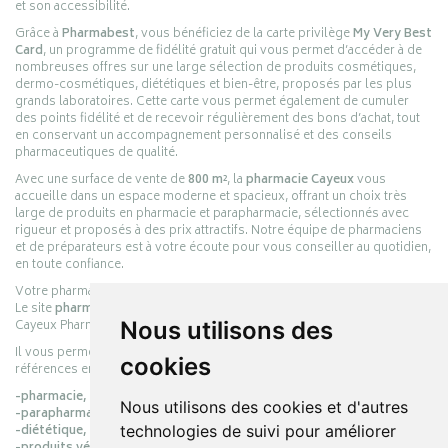
et son accessibilité.
Grâce à
Pharmabest
, vous bénéficiez de la carte privilège
My Very Best
Card
, un programme de fidélité gratuit qui vous permet d’accéder à de
nombreuses offres sur une large sélection de produits cosmétiques,
dermo-cosmétiques, diététiques et bien-être, proposés par les plus
grands laboratoires. Cette carte vous permet également de cumuler
des points fidélité et de recevoir régulièrement des bons d’achat, tout
en conservant un accompagnement personnalisé et des conseils
pharmaceutiques de qualité.
Avec une surface de vente de
800 m²
, la
pharmacie Cayeux
vous
accueille dans un espace moderne et spacieux, offrant un choix très
large de produits en pharmacie et parapharmacie, sélectionnés avec
rigueur et proposés à des prix attractifs. Notre équipe de pharmaciens
et de préparateurs est à votre écoute pour vous conseiller au quotidien,
en toute confiance.
Votre pharmacie en ligne :
pharmacie-cayeux.fr
Le site
pharmacie-cayeux.fr
est le prolongement digital de la pharmacie
Cayeux Pharmabest Berck-sur-Mer – Rang-du-Fliers.
Nous utilisons des
Il vous permet de réaliser vos achats en ligne parmi des milliers de
cookies
références en :
-pharmacie,
Nous utilisons des cookies et d'autres
-parapharmacie,
-diététique,
technologies de suivi pour améliorer