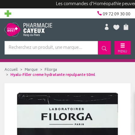
Les commandes d'Homéopathie peuvent pren
09 72 09 30 00
MENU
Accueil
Marque
Filorga
Hyalu-Filler creme hydratante repulpante 50ml