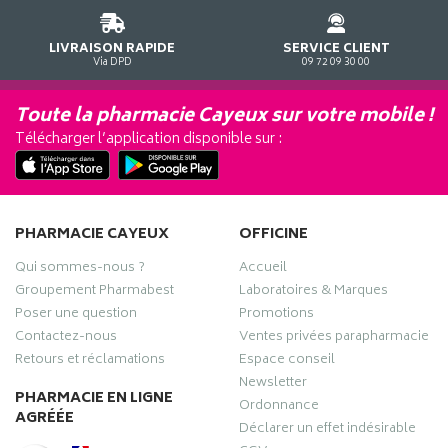
LIVRAISON RAPIDE
SERVICE CLIENT
Via DPD
09 72 09 30 00
Toute la pharmacie Cayeux sur votre mobile !
Télécharger l’application disponible sur :
PHARMACIE CAYEUX
OFFICINE
Qui sommes-nous ?
Accueil
Groupement Pharmabest
Laboratoires & Marques
Poser une question
Promotions
Contactez-nous
Ventes privées parapharmacie
Retours et réclamations
Espace conseil
Newsletter
PHARMACIE EN LIGNE
Ordonnance
AGRÉÉE
Déclarer un effet indésirable