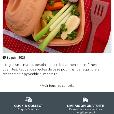
11 juin 2025
L'organisme n'a pas besoin de tous les aliments en mêmes
quantités. Rappel des règles de base pour manger équilibré en
respectant la pyramide alimentaire.
> Voir tous les conseils
CLICK & COLLECT
LIVRAISON GRATUITE
Cliquez & Retirez
Dès 49€
(hors montant des
médicaments)