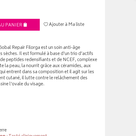
Ajouter à Ma liste
AU PANIER
Gobal Repair Filorga est un soin anti-âge
sèches. Il est formulé à base d'un trio d'actifs
de peptides redensifiants et de NCEF, complexe
ate la peau, la nourrit grâce aux céramides, aux
i entrent dans sa composition et il agit sur les
ent cutané, il lutte contre le relâchement des
ssine l'ovale du visage.
erre