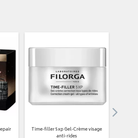
epair
Time-filler 5xp Gel-Crème visage
TIME-FI
anti-rides