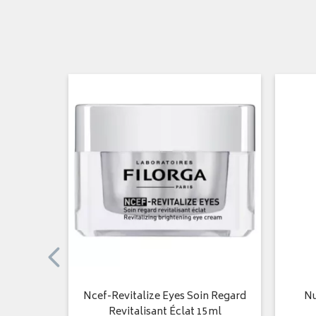
ème Nuit
Ncef-Revitalize Eyes Soin Regard
Nu
ml
Revitalisant Éclat 15ml