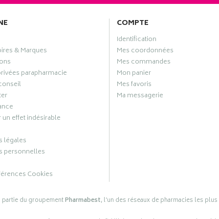
NE
COMPTE
Identification
oires & Marques
Mes coordonnées
ons
Mes commandes
privées parapharmacie
Mon panier
conseil
Mes favoris
ter
Ma messagerie
ance
 un effet indésirable
 légales
 personnelles
férences Cookies
s partie du groupement
Pharmabest
, l’un des réseaux de pharmacies les plus