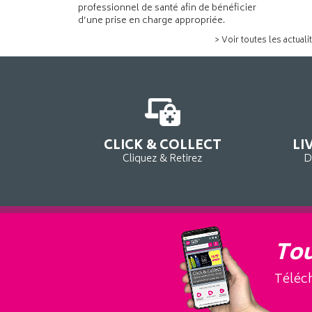
professionnel de santé afin de bénéficier
d’une prise en charge appropriée.
> Voir toutes les actuali
CLICK & COLLECT
LI
Cliquez & Retirez
D
Tou
Téléch