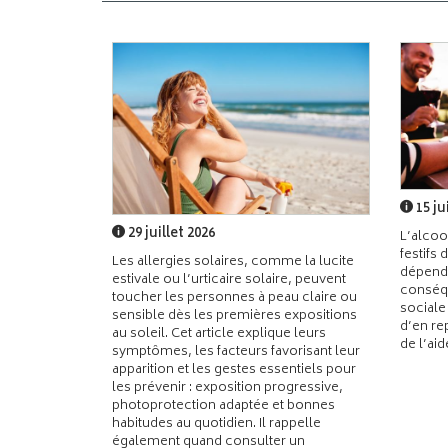
15 ju
29 juillet 2026
L’alcoo
festifs 
Les allergies solaires, comme la lucite
dépend
estivale ou l’urticaire solaire, peuvent
conséqu
toucher les personnes à peau claire ou
sociale
sensible dès les premières expositions
d’en re
au soleil. Cet article explique leurs
de l’ai
symptômes, les facteurs favorisant leur
apparition et les gestes essentiels pour
les prévenir : exposition progressive,
photoprotection adaptée et bonnes
habitudes au quotidien. Il rappelle
également quand consulter un