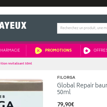
HARMACIE
OFFRES
PROMOTIONS
ition revitalisant 50ml
FILORGA
Global Repair baum
50ml
79,90€