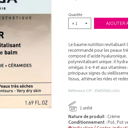
Quantité
× 1
AJOUTER 
Le baume nutrition revitalisant 
recommandé pour les peaux très 
composé d'acide hyaluronique, 
polyrevitalisant unique. Il hydr
omégas 3-6-9 et aux vitamines qu
principaux signes du vieillissem
tissus, atténue les rides et rede
Référence CIP : 3540550011431
1 unité
6M
Nature de produit
: Crème
Conditionnement
: Pot, Pot v