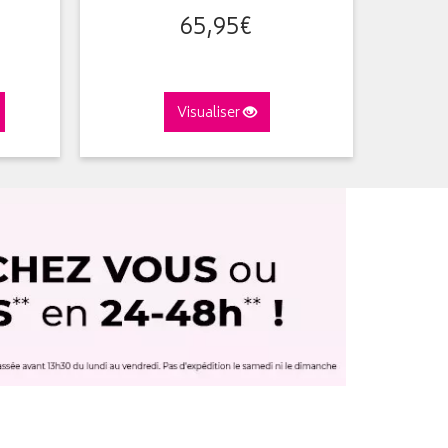
65
,
95
€
Visualiser
A