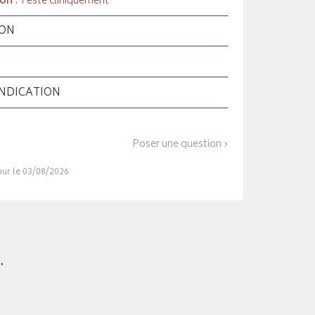
ion
: Testé cliniquement
ION
INDICATION
Poser une question ›
jour le 03/08/2026
.