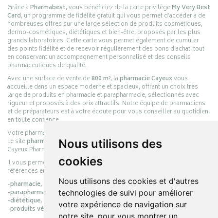
Grâce à
Pharmabest
, vous bénéficiez de la carte privilège
My Very Best
Card
, un programme de fidélité gratuit qui vous permet d’accéder à de
nombreuses offres sur une large sélection de produits cosmétiques,
dermo-cosmétiques, diététiques et bien-être, proposés par les plus
grands laboratoires. Cette carte vous permet également de cumuler
des points fidélité et de recevoir régulièrement des bons d’achat, tout
en conservant un accompagnement personnalisé et des conseils
pharmaceutiques de qualité.
Avec une surface de vente de
800 m²
, la
pharmacie Cayeux
vous
accueille dans un espace moderne et spacieux, offrant un choix très
large de produits en pharmacie et parapharmacie, sélectionnés avec
rigueur et proposés à des prix attractifs. Notre équipe de pharmaciens
et de préparateurs est à votre écoute pour vous conseiller au quotidien,
en toute confiance.
Votre pharmacie en ligne :
pharmacie-cayeux.fr
Le site
pharmacie-cayeux.fr
est le prolongement digital de la pharmacie
Nous utilisons des
Cayeux Pharmabest Berck-sur-Mer – Rang-du-Fliers.
cookies
Il vous permet de réaliser vos achats en ligne parmi des milliers de
références en :
Nous utilisons des cookies et d'autres
-pharmacie,
-parapharmacie,
technologies de suivi pour améliorer
-diététique,
votre expérience de navigation sur
-produits vétérinaires.
notre site, pour vous montrer un