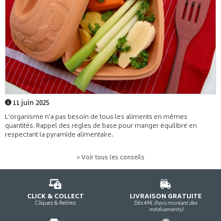
11 juin 2025
L'organisme n'a pas besoin de tous les aliments en mêmes
quantités. Rappel des règles de base pour manger équilibré en
respectant la pyramide alimentaire.
> Voir tous les conseils
CLICK & COLLECT
LIVRAISON GRATUITE
Cliquez & Retirez
Dès 49€
(hors montant des
médicaments)