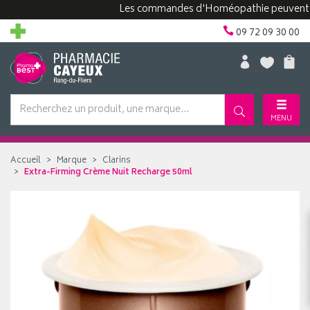
Les commandes d'Homéopathie peuvent prendr
09 72 09 30 00
MENU
Accueil
Marque
Clarins
Extra-Firming Crème Nuit Recharge 50ml