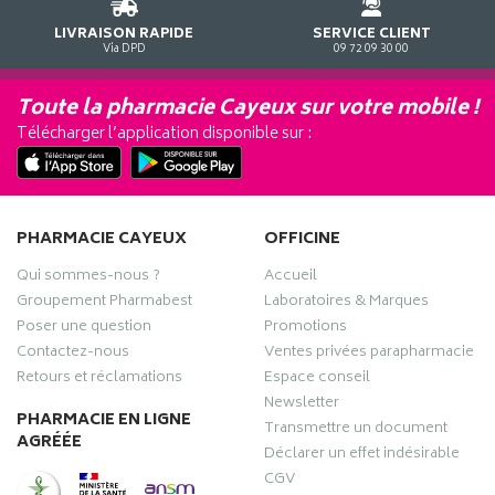
LIVRAISON RAPIDE
SERVICE CLIENT
Via DPD
09 72 09 30 00
Toute la pharmacie Cayeux sur votre mobile !
Télécharger l’application disponible sur :
PHARMACIE CAYEUX
OFFICINE
Qui sommes-nous ?
Accueil
Groupement Pharmabest
Laboratoires & Marques
Poser une question
Promotions
Contactez-nous
Ventes privées parapharmacie
Retours et réclamations
Espace conseil
Newsletter
PHARMACIE EN LIGNE
Transmettre un document
AGRÉÉE
Déclarer un effet indésirable
CGV