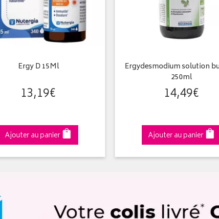
Ergy D 15Ml
Ergydesmodium solution b
250ml
13
,
19
€
14
,
49
€
Ajouter au panier
Ajouter au panier