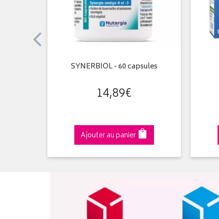
es
SYNERBIOL - 60 capsules
14
,
89
€
Ajouter au panier