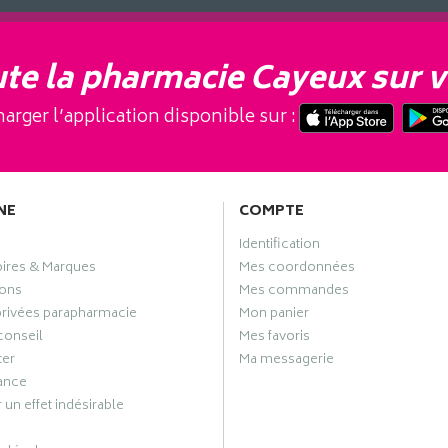
te la pharmacie Cayeux sur v
arger l’application disponible sur :
NE
COMPTE
Identification
oires & Marques
Mes coordonnées
ons
Mes commandes
privées parapharmacie
Mon panier
conseil
Mes favoris
ter
Ma messagerie
ance
 un effet indésirable