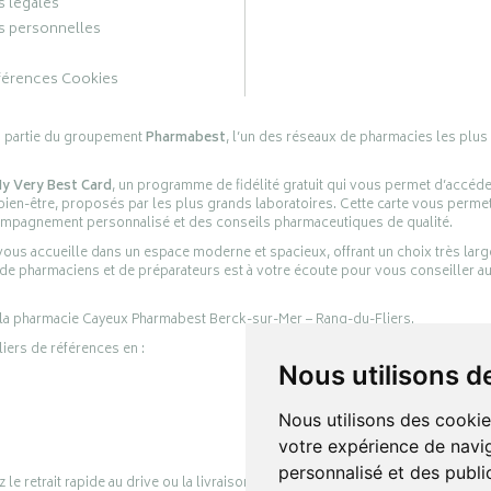
 légales
 personnelles
férences Cookies
s partie du groupement
Pharmabest
, l’un des réseaux de pharmacies les plus
y Very Best Card
, un programme de fidélité gratuit qui vous permet d’accéd
en-être, proposés par les plus grands laboratoires. Cette carte vous permet
compagnement personnalisé et des conseils pharmaceutiques de qualité.
ous accueille dans un espace moderne et spacieux, offrant un choix très lar
 de pharmaciens et de préparateurs est à votre écoute pour vous conseiller au
 la pharmacie Cayeux Pharmabest Berck-sur-Mer – Rang-du-Fliers.
liers de références en :
Nous utilisons d
Nous utilisons des cookie
votre expérience de navig
personnalisé et des public
retrait rapide au drive ou la livraison à domicile, en toute simplicité.