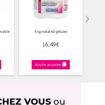
uvable
Ergynatal 60 gélules
Nutergi
16
,
49
€
Ajouter au panier