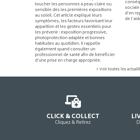
conséqu
toucher les personnes à peau claire ou
sociale
sensible dès les premières expositions
d’en re
au soleil. Cet article explique leurs
de l’ai
symptômes, les facteurs favorisant leur
apparition et les gestes essentiels pour
les prévenir : exposition progressive,
photoprotection adaptée et bonnes
habitudes au quotidien. Il rappelle
également quand consulter un
professionnel de santé afin de bénéficier
d’une prise en charge appropriée.
> Voir toutes les actuali
CLICK & COLLECT
LI
Cliquez & Retirez
D