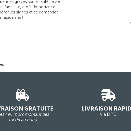
ences graves sur la santé, la vie
 et familiale, d’où l’importance
pérer les signes et de demander
de rapidement.
tés
VRAISON GRATUITE
LIVRAISON RAPI
ès 49€
(hors montant des
Via DPD
médicaments)