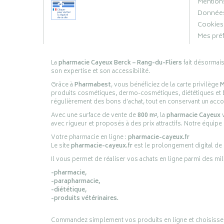
Mentions
Données
Cookies
Mes pré
La
pharmacie Cayeux Berck – Rang-du-Fliers
fait désormai
son expertise et son accessibilité.
Grâce à
Pharmabest
, vous bénéficiez de la carte privilège
M
produits cosmétiques, dermo-cosmétiques, diététiques et bi
régulièrement des bons d’achat, tout en conservant un ac
Avec une surface de vente de
800 m²
, la
pharmacie Cayeux
v
avec rigueur et proposés à des prix attractifs. Notre équipe
Votre pharmacie en ligne :
pharmacie-cayeux.fr
Le site
pharmacie-cayeux.fr
est le prolongement digital de
Il vous permet de réaliser vos achats en ligne parmi des mil
-pharmacie,
-parapharmacie,
-diététique,
-produits vétérinaires.
Commandez simplement vos produits en ligne et choisissez le 