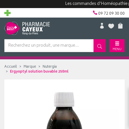
Les commandes d'Homéopathie peuven
09 72 09 30 00
MENU
Accueil
Marque
Nutergia
Ergyoptyl solution buvable 250ml