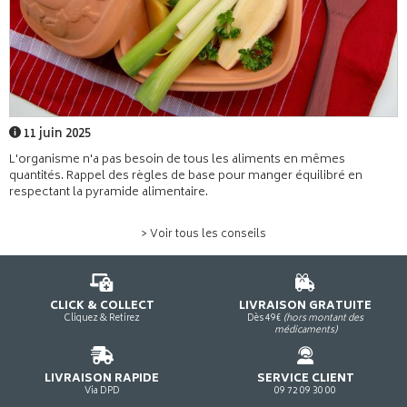
11 juin 2025
L'organisme n'a pas besoin de tous les aliments en mêmes
quantités. Rappel des règles de base pour manger équilibré en
respectant la pyramide alimentaire.
> Voir tous les conseils
CLICK & COLLECT
LIVRAISON GRATUITE
Cliquez & Retirez
Dès 49€
(hors montant des
médicaments)
LIVRAISON RAPIDE
SERVICE CLIENT
Via DPD
09 72 09 30 00