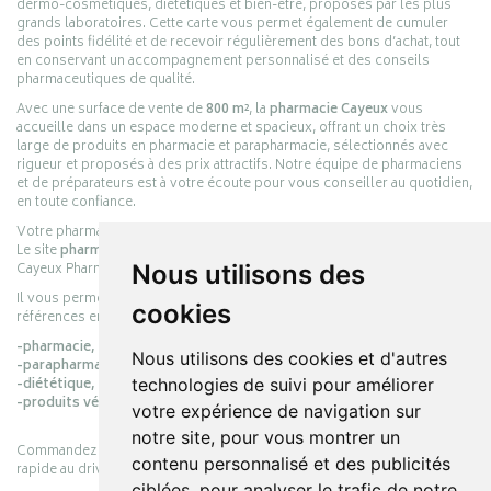
dermo-cosmétiques, diététiques et bien-être, proposés par les plus
grands laboratoires. Cette carte vous permet également de cumuler
des points fidélité et de recevoir régulièrement des bons d’achat, tout
en conservant un accompagnement personnalisé et des conseils
pharmaceutiques de qualité.
Avec une surface de vente de
800 m²
, la
pharmacie Cayeux
vous
accueille dans un espace moderne et spacieux, offrant un choix très
large de produits en pharmacie et parapharmacie, sélectionnés avec
rigueur et proposés à des prix attractifs. Notre équipe de pharmaciens
et de préparateurs est à votre écoute pour vous conseiller au quotidien,
en toute confiance.
Votre pharmacie en ligne :
pharmacie-cayeux.fr
Le site
pharmacie-cayeux.fr
est le prolongement digital de la pharmacie
Cayeux Pharmabest Berck-sur-Mer – Rang-du-Fliers.
Nous utilisons des
Il vous permet de réaliser vos achats en ligne parmi des milliers de
cookies
références en :
-pharmacie,
Nous utilisons des cookies et d'autres
-parapharmacie,
-diététique,
technologies de suivi pour améliorer
-produits vétérinaires.
votre expérience de navigation sur
notre site, pour vous montrer un
Commandez simplement vos produits en ligne et choisissez le retrait
contenu personnalisé et des publicités
rapide au drive ou la livraison à domicile, en toute simplicité.
ciblées, pour analyser le trafic de notre