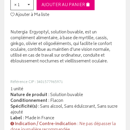
× 1
AJOUTER AU PANIER
Ajouter à Ma liste
Nutergia Ergyoptyl, solution buvable, est un
complément alimentaire, à base de myrtille, cassis,
ginkgo, olivier et oligoéléments, qui facilite le confort
oculaire, contribue au maintien d'une vision normale,
utilisé en cas de travail sur ordinateur, conduite et
éblouissement nocturnes et vieillissement oculaire.
Référence CIP : 3401577965971
1 unité
Nature de produit
: Solution buvable
Conditionnement
: Flacon
Spécificité(s)
: Sans alcool, Sans édulcorant, Sans sucre
ajouté
Label
: Made in France
Indication / Contre-indication
: Ne pas dépasser la
dose journalière recommandée